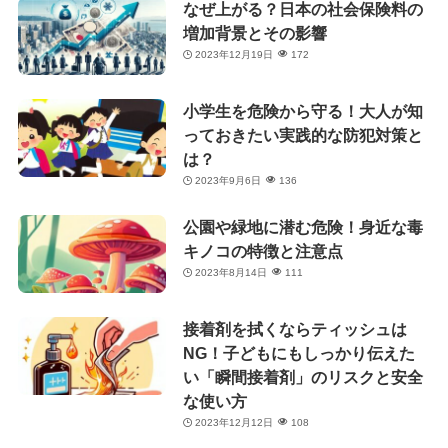
なぜ上がる？日本の社会保険料の
増加背景とその影響
2023年12月19日
172
小学生を危険から守る！大人が知
っておきたい実践的な防犯対策と
は？
2023年9月6日
136
公園や緑地に潜む危険！身近な毒
キノコの特徴と注意点
2023年8月14日
111
接着剤を拭くならティッシュは
NG！子どもにもしっかり伝えた
い「瞬間接着剤」のリスクと安全
な使い方
2023年12月12日
108