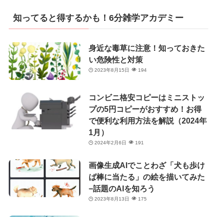
ゴ
リ
知ってると得するかも！6分雑学アカデミー
ー
身近な毒草に注意！知っておきた
い危険性と対策
2023年8月15日
194
コンビニ格安コピーはミニストッ
プの5円コピーがおすすめ！お得
で便利な利用方法を解説（2024年
1月）
2024年2月6日
191
画像生成AIでことわざ「犬も歩け
ば棒に当たる」の絵を描いてみた
−話題のAIを知ろう
2023年8月13日
175