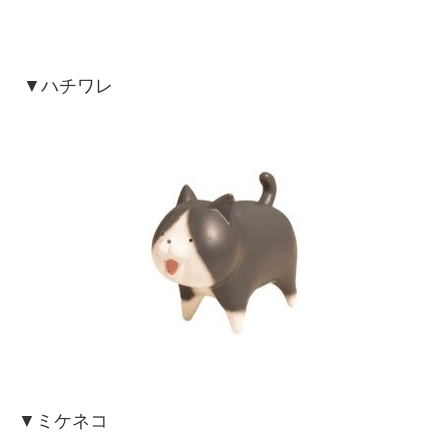
▼ハチワレ
▼ミケネコ