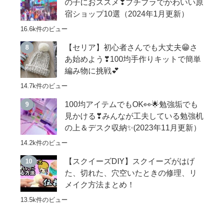
の子におススメ❣プチプラでかわいい原
宿ショップ10選（2024年1月更新）
16.6k件のビュー
【セリア】初心者さんでも大丈夫😁さ
あ始めよう❣100均手作りキットで簡単
編み物に挑戦💕
14.7k件のビュー
100均アイテムでもOK👀🌟勉強垢でも
見かける❣みんなが工夫している勉強机
の上＆デスク収納✨(2023年11月更新）
14.2k件のビュー
【スクイーズDIY】スクイーズがはげ
た、切れた、穴空いたときの修理、リ
メイク方法まとめ！
13.5k件のビュー