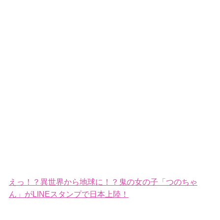
えっ！？異世界から地球に！？鬼の女の子「つのちゃ
ん」がLINEスタンプで日本上陸！