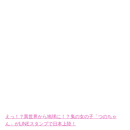
えっ！？異世界から地球に！？鬼の女の子「つのちゃ
ん」がLINEスタンプで日本上陸！