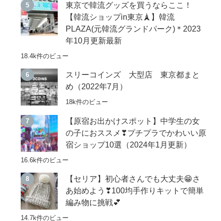
東京で韓流グッズを買うならここ！
【韓流ショップin東京🗼】韓流
PLAZA(元韓流グランドパーク)＊2023
年10月更新最新
18.4k件のビュー
スリーコインズ 大型店 東京都まと
め（2022年7月）
18k件のビュー
【原宿お出かけスポット】中学生の女
の子におススメ❣プチプラでかわいい原
宿ショップ10選（2024年1月更新）
16.6k件のビュー
【セリア】初心者さんでも大丈夫😁さ
あ始めよう❣100均手作りキットで簡単
編み物に挑戦💕
14.7k件のビュー