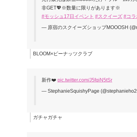
非GET💖※数量に限りがあります※
#モッシュ17日イベント
#スクイーズ
#コ
— 原宿のスクイーズショップMOOOSH (@mooo
BLOOM×ピーナッツクラブ
新作❤️
pic.twitter.com/J5fqiN5tSr
— StephanieSquishyPage (@stephanieho
ガチャガチャ