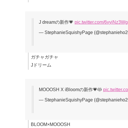
J dreamの新作💗
pic.twitter.com/6vyiNz3W
— StephanieSquishyPage (@stephanieho
ガチャガチャ
Jドリーム
MOOOSH X iBloomの新作💗😻
pic.twitter
— StephanieSquishyPage (@stephanieho
BLOOM×MOOOSH