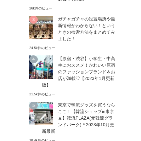
26k件のビュー
ガチャガチャの設置場所や最
新情報がわからない！という
ときの検索方法をまとめてみ
ました！
24.5k件のビュー
【原宿・渋谷】小学生・中高
生におススメ！かわいい原宿
のファッションブランド＆お
店が満載♡【2023年1月更新
版】
21.5k件のビュー
東京で韓流グッズを買うなら
ここ！【韓流ショップin東京
🗼】韓流PLAZA(元韓流グラ
ンドパーク)＊2023年10月更
新最新
18.4k件のビュー