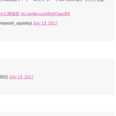
ラボ公開撮影
pic.twitter.com/8gIrQaezB9
sh_squishy)
July 13, 2017
2002)
July 13, 2017