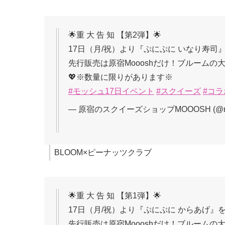
🌟重 大 告 知 【第2弾】🌟
17日（月/祝）より『ぷにぷに いなり寿司』
先行販売は原宿Moooshだけ！ブルームの
💖※数量に限りがあります※
#モッシュ17日イベント
#スクイーズ
#コ
— 原宿のスクイーズショップMOOOSH (@mooo
BLOOM×ピーナッツクラブ
🌟重 大 告 知 【第1弾】🌟
17日（月/祝）より『ぷにぷに からあげ』を
先行販売は原宿Moooshだけ！ブルーム