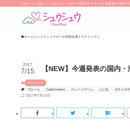
かわいい☆楽しい☆おいしい☆etc.の日常のトキメキを集めたGIR
ホーム
シュウシュウガール特別企画
スクイーズ
2017
【NEW】今週発表の国内
7/15
スクイーズ
ブルーム
CutieCreative
クレーンゲーム
ぷに丸
ガチャガ
2017年7月15日