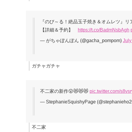
『のび～る！絶品玉子焼き＆オムレツ』リ
【詳細＆予約】
https://t.co/BadmNsbAgh
— がちゃぽんぽん (@gacha_pompom)
July
ガチャガチャ
不二家の新作😲😻😻😻
pic.twitter.com/s8vs
— StephanieSquishyPage (@stephanieho
不二家