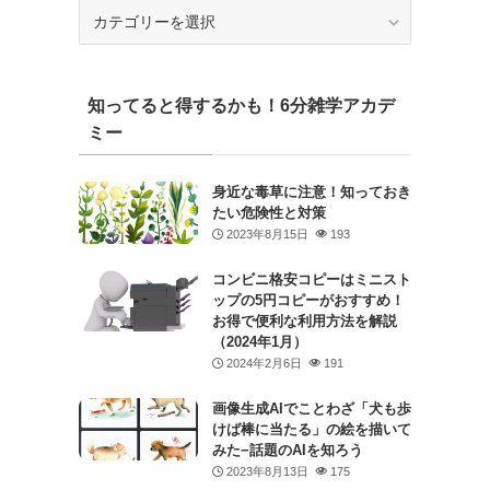
カ
テ
ゴ
リ
知ってると得するかも！6分雑学アカデ
ー
ミー
身近な毒草に注意！知っておき
たい危険性と対策
2023年8月15日
193
コンビニ格安コピーはミニスト
ップの5円コピーがおすすめ！
お得で便利な利用方法を解説
（2024年1月）
2024年2月6日
191
画像生成AIでことわざ「犬も歩
けば棒に当たる」の絵を描いて
みた−話題のAIを知ろう
2023年8月13日
175