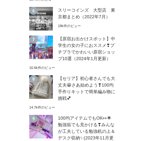
スリーコインズ 大型店 東
京都まとめ（2022年7月）
18k件のビュー
【原宿お出かけスポット】中
学生の女の子におススメ❣プ
チプラでかわいい原宿ショッ
プ10選（2024年1月更新）
16.6k件のビュー
【セリア】初心者さんでも大
丈夫😁さあ始めよう❣100均
手作りキットで簡単編み物に
挑戦💕
14.7k件のビュー
100均アイテムでもOK👀🌟
勉強垢でも見かける❣みんな
が工夫している勉強机の上＆
デスク収納✨(2023年11月更