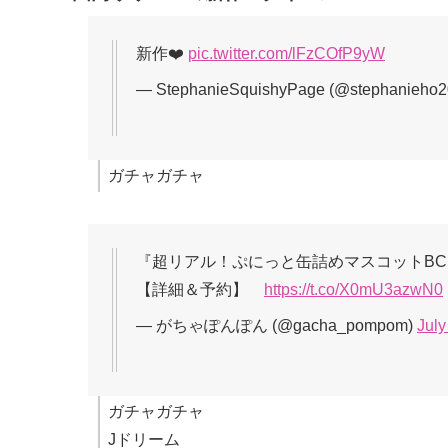
新作❤️
pic.twitter.com/lFzCOfP9yW
— StephanieSquishyPage (@stephanieho
ガチャガチャ
『超リアル！ぷにっと缶詰めマスコットB
【詳細＆予約】
https://t.co/X0mU3azwN0
— がちゃぽんぽん (@gacha_pompom)
July
ガチャガチャ
Jドリーム