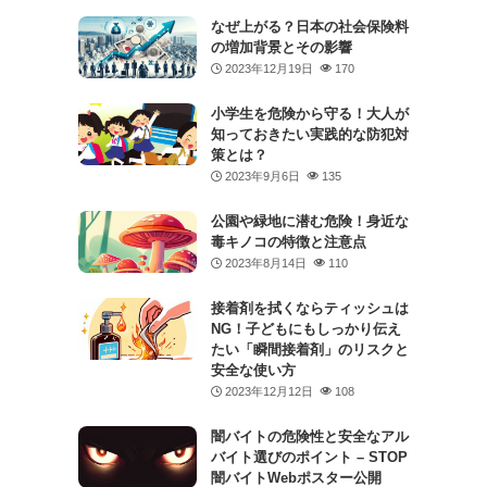
なぜ上がる？日本の社会保険料
の増加背景とその影響
2023年12月19日
170
小学生を危険から守る！大人が
知っておきたい実践的な防犯対
策とは？
2023年9月6日
135
公園や緑地に潜む危険！身近な
毒キノコの特徴と注意点
2023年8月14日
110
接着剤を拭くならティッシュは
NG！子どもにもしっかり伝え
たい「瞬間接着剤」のリスクと
安全な使い方
2023年12月12日
108
闇バイトの危険性と安全なアル
バイト選びのポイント – STOP
闇バイトWebポスター公開