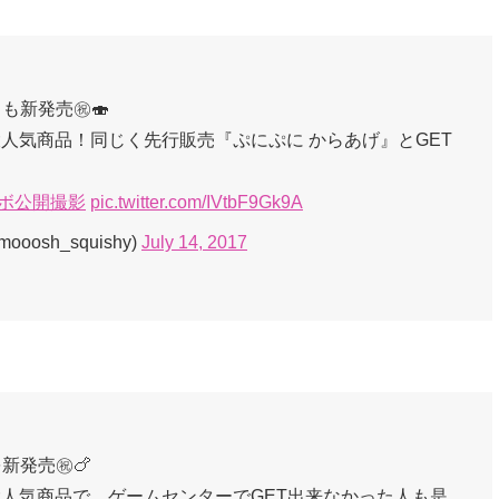
も新発売㊗️🍣
大人気商品！同じく先行販売『ぷにぷに からあげ』とGET
ラボ公開撮影
pic.twitter.com/IVtbF9Gk9A
sh_squishy)
July 14, 2017
新発売㊗️🍗
の大人気商品で、ゲームセンターでGET出来なかった人も是