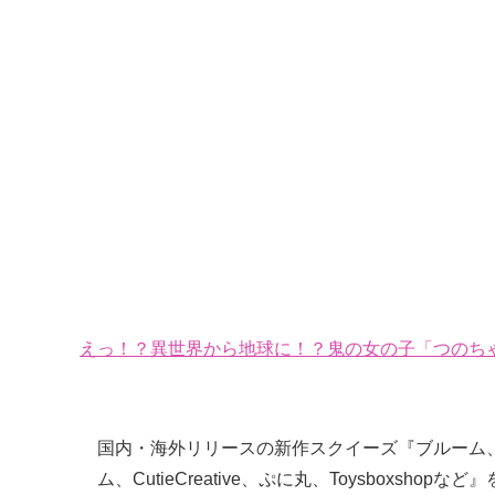
えっ！？異世界から地球に！？鬼の女の子「つのちゃ
国内・海外リリースの新作スクイーズ『ブルーム、東
ム、CutieCreative、ぷに丸、Toysboxshopなど