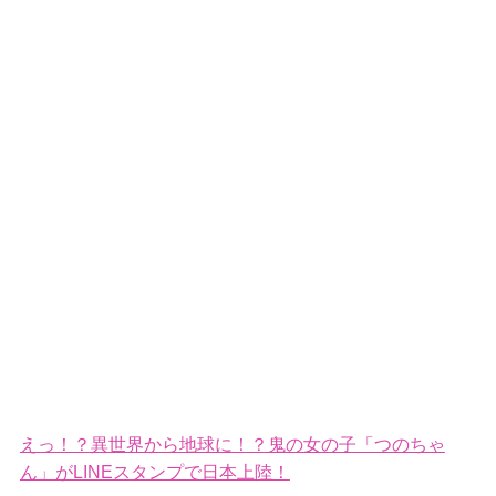
えっ！？異世界から地球に！？鬼の女の子「つのちゃ
ん」がLINEスタンプで日本上陸！