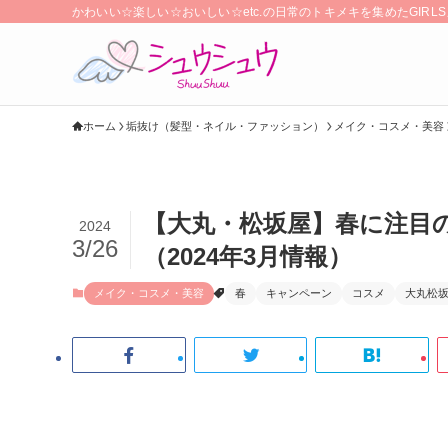
かわいい☆楽しい☆おいしい☆etc.の日常のトキメキを集めたGIR
ホーム
垢抜け（髪型・ネイル・ファッション）
メイク・コスメ・美容
【大丸・松坂屋】春に注目
2024
3/26
（2024年3月情報）
メイク・コスメ・美容
春
キャンペーン
コスメ
大丸松