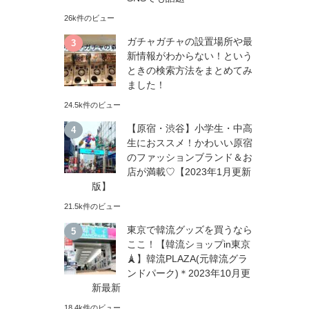
26k件のビュー
ガチャガチャの設置場所や最
新情報がわからない！という
ときの検索方法をまとめてみ
ました！
24.5k件のビュー
【原宿・渋谷】小学生・中高
生におススメ！かわいい原宿
のファッションブランド＆お
店が満載♡【2023年1月更新
版】
21.5k件のビュー
東京で韓流グッズを買うなら
ここ！【韓流ショップin東京
🗼】韓流PLAZA(元韓流グラ
ンドパーク)＊2023年10月更
新最新
18.4k件のビュー