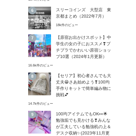
スリーコインズ 大型店 東
京都まとめ（2022年7月）
18k件のビュー
【原宿お出かけスポット】中
学生の女の子におススメ❣プ
チプラでかわいい原宿ショッ
プ10選（2024年1月更新）
16.6k件のビュー
【セリア】初心者さんでも大
丈夫😁さあ始めよう❣100均
手作りキットで簡単編み物に
挑戦💕
14.7k件のビュー
100均アイテムでもOK👀🌟
勉強垢でも見かける❣みんな
が工夫している勉強机の上＆
デスク収納✨(2023年11月更