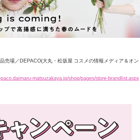
品売場／DEPACO(大丸・松坂屋 コスメの情報メディア＆オン
depaco.daimaru-matsuzakaya.jp/shop/pages/store-brandlist.aspx