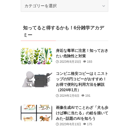
カ
テ
ゴ
リ
知ってると得するかも！6分雑学アカデ
ー
ミー
身近な毒草に注意！知っておき
たい危険性と対策
2023年8月15日
193
コンビニ格安コピーはミニスト
ップの5円コピーがおすすめ！
お得で便利な利用方法を解説
（2024年1月）
2024年2月6日
191
画像生成AIでことわざ「犬も歩
けば棒に当たる」の絵を描いて
みた−話題のAIを知ろう
2023年8月13日
175