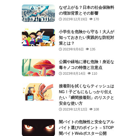
なぜ上がる？日本の社会保険料
の増加背景とその影響
2023年12月19日
170
小学生を危険から守る！大人が
知っておきたい実践的な防犯対
策とは？
2023年9月6日
135
公園や緑地に潜む危険！身近な
毒キノコの特徴と注意点
2023年8月14日
110
接着剤を拭くならティッシュは
NG！子どもにもしっかり伝え
たい「瞬間接着剤」のリスクと
安全な使い方
2023年12月12日
108
闇バイトの危険性と安全なアル
バイト選びのポイント – STOP
闇バイトWebポスター公開