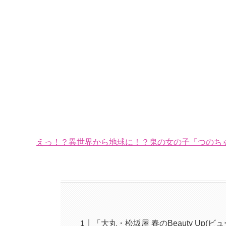
えっ！？異世界から地球に！？鬼の女の子「つのちゃ
「大丸・松坂屋 春のBeauty Up(