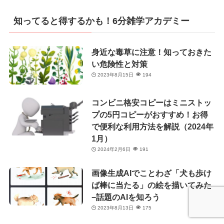
ゴ
リ
知ってると得するかも！6分雑学アカデミー
ー
身近な毒草に注意！知っておきた
い危険性と対策
2023年8月15日
194
コンビニ格安コピーはミニストッ
プの5円コピーがおすすめ！お得
で便利な利用方法を解説（2024年
1月）
2024年2月6日
191
画像生成AIでことわざ「犬も歩け
ば棒に当たる」の絵を描いてみた
−話題のAIを知ろう
2023年8月13日
175