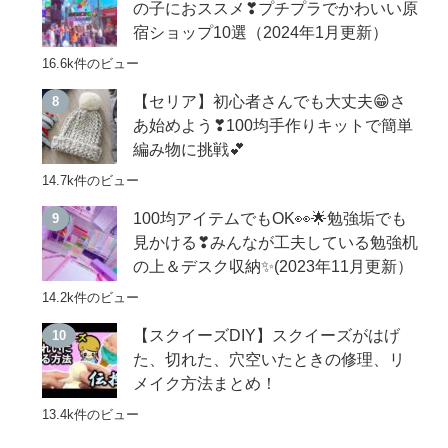
の子におススメ❣プチプラでかわいい原
宿ショップ10選（2024年1月更新）
16.6k件のビュー
【セリア】初心者さんでも大丈夫😁さ
あ始めよう❣100均手作りキットで簡単
編み物に挑戦💕
14.7k件のビュー
100均アイテムでもOK👀🌟勉強垢でも
見かける❣みんなが工夫している勉強机
の上＆デスク収納✨(2023年11月更新）
14.2k件のビュー
【スクイーズDIY】スクイーズがはげ
た、切れた、穴空いたときの修理、リ
メイク方法まとめ！
13.4k件のビュー