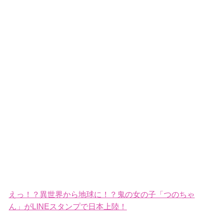
えっ！？異世界から地球に！？鬼の女の子「つのちゃ
ん」がLINEスタンプで日本上陸！