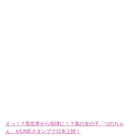
えっ！？異世界から地球に！？鬼の女の子「つのちゃ
ん」がLINEスタンプで日本上陸！