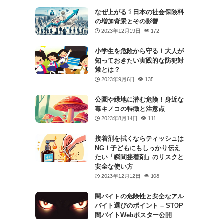
なぜ上がる？日本の社会保険料
の増加背景とその影響
2023年12月19日
172
小学生を危険から守る！大人が
知っておきたい実践的な防犯対
策とは？
2023年9月6日
135
公園や緑地に潜む危険！身近な
毒キノコの特徴と注意点
2023年8月14日
111
接着剤を拭くならティッシュは
NG！子どもにもしっかり伝え
たい「瞬間接着剤」のリスクと
安全な使い方
2023年12月12日
108
闇バイトの危険性と安全なアル
バイト選びのポイント – STOP
闇バイトWebポスター公開