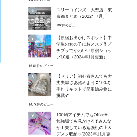
スリーコインズ 大型店 東
京都まとめ（2022年7月）
18k件のビュー
【原宿お出かけスポット】中
学生の女の子におススメ❣プ
チプラでかわいい原宿ショッ
プ10選（2024年1月更新）
16.6k件のビュー
【セリア】初心者さんでも大
丈夫😁さあ始めよう❣100均
手作りキットで簡単編み物に
挑戦💕
14.7k件のビュー
100均アイテムでもOK👀🌟
勉強垢でも見かける❣みんな
が工夫している勉強机の上＆
デスク収納✨(2023年11月更