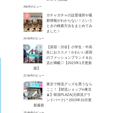
26k件のビュー
ガチャガチャの設置場所や最
新情報がわからない！という
ときの検索方法をまとめてみ
ました！
24.5k件のビュー
【原宿・渋谷】小学生・中高
生におススメ！かわいい原宿
のファッションブランド＆お
店が満載♡【2023年1月更新
版】
21.6k件のビュー
東京で韓流グッズを買うなら
ここ！【韓流ショップin東京
🗼】韓流PLAZA(元韓流グラ
ンドパーク)＊2023年10月更
新最新
18.4k件のビュー