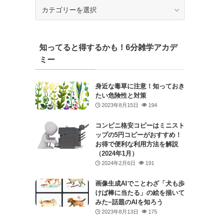
カ
テ
ゴ
リ
知ってると得するかも！6分雑学アカデ
ー
ミー
身近な毒草に注意！知っておき
たい危険性と対策
2023年8月15日
194
コンビニ格安コピーはミニスト
ップの5円コピーがおすすめ！
お得で便利な利用方法を解説
（2024年1月）
2024年2月6日
191
画像生成AIでことわざ「犬も歩
けば棒に当たる」の絵を描いて
みた−話題のAIを知ろう
2023年8月13日
175