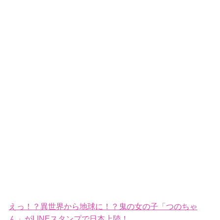
えっ！？異世界から地球に！？鬼の女の子「つのちゃ
ん」がLINEスタンプで日本上陸！