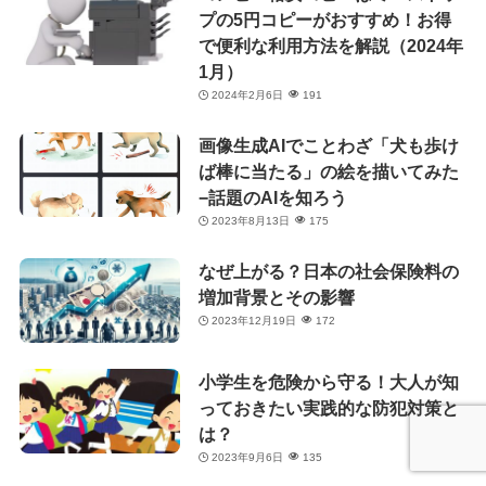
プの5円コピーがおすすめ！お得
で便利な利用方法を解説（2024年
1月）
2024年2月6日
191
画像生成AIでことわざ「犬も歩け
ば棒に当たる」の絵を描いてみた
−話題のAIを知ろう
2023年8月13日
175
なぜ上がる？日本の社会保険料の
増加背景とその影響
2023年12月19日
172
小学生を危険から守る！大人が知
っておきたい実践的な防犯対策と
は？
2023年9月6日
135