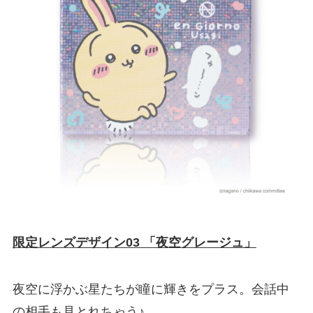
限定レンズデザイン03 「夜空グレージュ」
夜空に浮かぶ星たちが瞳に輝きをプラス。会話中
の相⼿も⾒とれちゃう♪