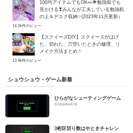
100均アイテムでもOK👀🌟勉強垢でも
見かける❣みんなが工夫している勉強机
の上＆デスク収納✨(2023年11月更新）
14.2k件のビュー
【スクイーズDIY】スクイーズがはげ
た、切れた、穴空いたときの修理、リ
メイク方法まとめ！
13.4k件のビュー
シュウシュウ・ゲーム新着
ひらがなシューティングゲーム
2026年8月7日
3桁区切り数はやときチャレン