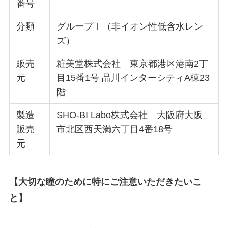
番号
分類
グループＩ（⾮イオン性低含⽔レン
ズ）
販売
粧美堂株式会社 東京都港区港南2丁
元
⽬15番1号 品川インターシティA棟23
階
製造
SHO-BI Labo株式会社 ⼤阪府⼤阪
販売
市北区⻄天満六丁⽬4番18号
元
【⼤切な瞳のために特にご注意いただきたいこ
と】