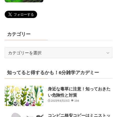
カテゴリー
カ
テ
ゴ
リ
知ってると得するかも！6分雑学アカデミー
ー
身近な毒草に注意！知っておきた
い危険性と対策
2023年8月15日
194
コンビニ格安コピーはミニストッ