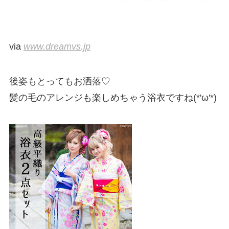
via
www.dreamvs.jp
後姿もとってもお洒落♡
髪の毛のアレンジも楽しめちゃう浴衣ですね(*'ω'*)