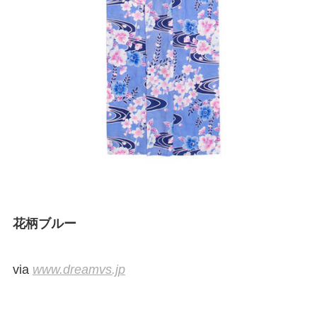
花柄ブルー
via
www.dreamvs.jp