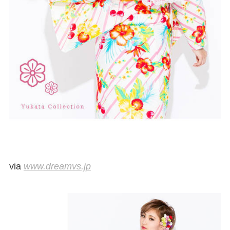
via
www.dreamvs.jp