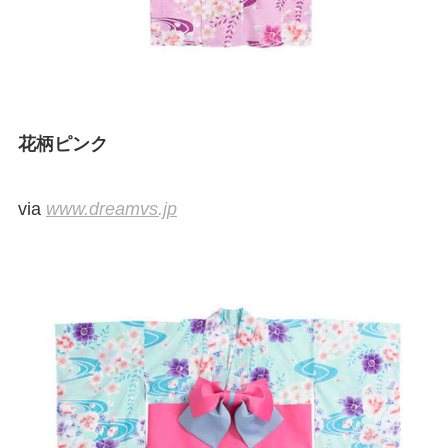
花柄ピンク
via
www.dreamvs.jp