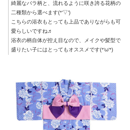
綺麗なバラ柄と、流れるように咲き誇る花柄の
二種類から選べます(*'▽')
こちらの浴衣もとっても上品でありながらも可
愛らしいですね♬
浴衣の柄自体が控え目なので、メイクや髪型で
盛りたい子にはとってもオススメです(*'ω'*)