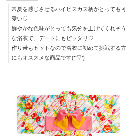
常夏を感じさせるハイビスカス柄がとっても可
愛い♡
鮮やかな色味がとっても気分を上げてくれそう
な浴衣で、デートにもピッタリ♡
作り帯もセットなので浴衣に初めて挑戦する方
にもオススメな商品です(*'▽')