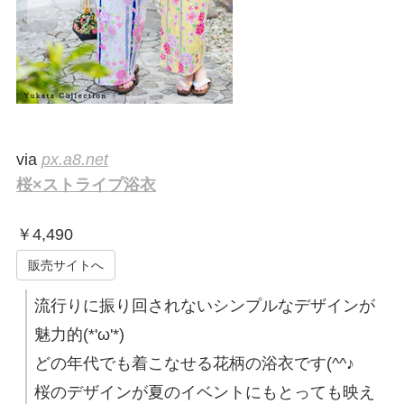
via
px.a8.net
桜×ストライプ浴衣
￥
4,490
販売サイトへ
流行りに振り回されないシンプルなデザインが
魅力的(*'ω'*)
どの年代でも着こなせる花柄の浴衣です(^^♪
桜のデザインが夏のイベントにもとっても映え