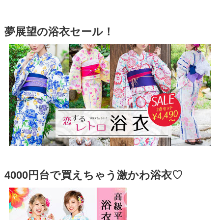
夢展望の浴衣セール！
4000円台で買えちゃう激かわ浴衣♡