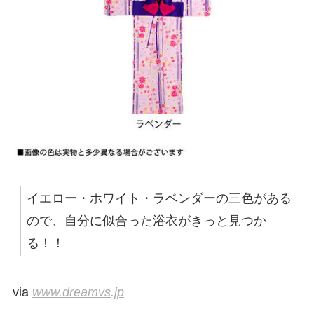
イエロー・ホワイト・ラベンダーの三色がある
ので、自分に似合った浴衣がきっと見つか
る！！
via
www.dreamvs.jp