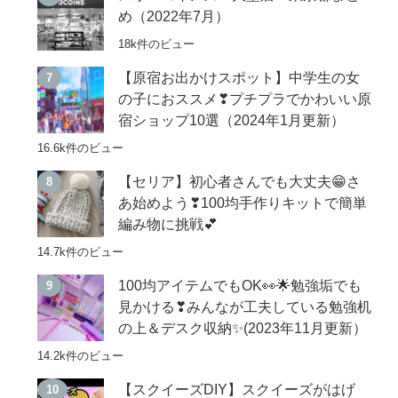
め（2022年7月）
18k件のビュー
【原宿お出かけスポット】中学生の女
の子におススメ❣プチプラでかわいい原
宿ショップ10選（2024年1月更新）
16.6k件のビュー
【セリア】初心者さんでも大丈夫😁さ
あ始めよう❣100均手作りキットで簡単
編み物に挑戦💕
14.7k件のビュー
100均アイテムでもOK👀🌟勉強垢でも
見かける❣みんなが工夫している勉強机
の上＆デスク収納✨(2023年11月更新）
14.2k件のビュー
【スクイーズDIY】スクイーズがはげ