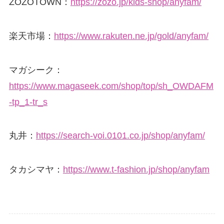
ZOZOTOWN：
https://zozo.jp/kids-shop/anyfam/
楽天市場：
https://www.rakuten.ne.jp/gold/anyfam/
マガシーク：
https://www.magaseek.com/shop/top/sh_OWDAFM
-tp_1-tr_s
丸井：
https://search-voi.0101.co.jp/shop/anyfam/
タカシマヤ：
https://www.t-fashion.jp/shop/anyfam