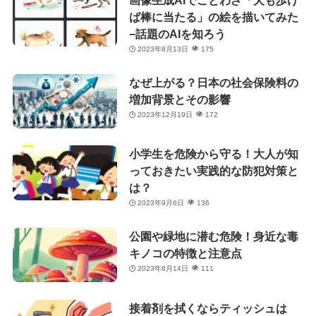
画像生成AIでことわざ「犬も歩け
ば棒に当たる」の絵を描いてみた
−話題のAIを知ろう
2023年8月13日
175
なぜ上がる？日本の社会保険料の
増加背景とその影響
2023年12月19日
172
小学生を危険から守る！大人が知
っておきたい実践的な防犯対策と
は？
2023年9月6日
136
公園や緑地に潜む危険！身近な毒
キノコの特徴と注意点
2023年8月14日
111
接着剤を拭くならティッシュは