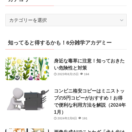
カ
テ
ゴ
リ
知ってると得するかも！6分雑学アカデミー
ー
身近な毒草に注意！知っておきた
い危険性と対策
2023年8月15日
194
コンビニ格安コピーはミニストッ
プの5円コピーがおすすめ！お得
で便利な利用方法を解説（2024年
1月）
2024年2月6日
191