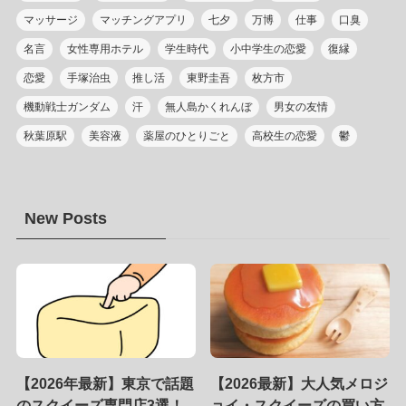
マッサージ
マッチングアプリ
七夕
万博
仕事
口臭
名言
女性専用ホテル
学生時代
小中学生の恋愛
復縁
恋愛
手塚治虫
推し活
東野圭吾
枚方市
機動戦士ガンダム
汗
無人島かくれんぼ
男女の友情
秋葉原駅
美容液
薬屋のひとりごと
高校生の恋愛
鬱
New Posts
【2026年最新】東京で話題
【2026最新】大人気メロジ
のスクイーズ専門店3選！
ョイ・スクイーズの買い方