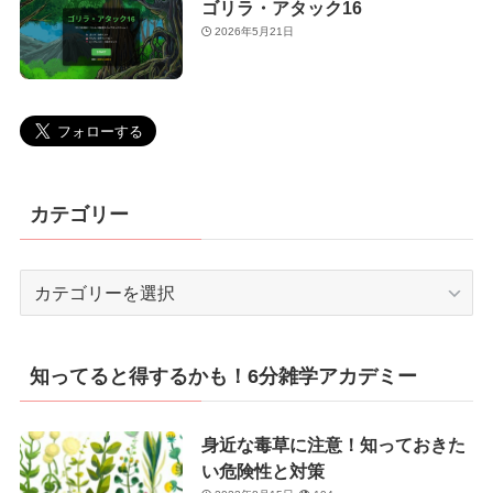
ゴリラ・アタック16
2026年5月21日
カテゴリー
カ
テ
ゴ
リ
知ってると得するかも！6分雑学アカデミー
ー
身近な毒草に注意！知っておきた
い危険性と対策