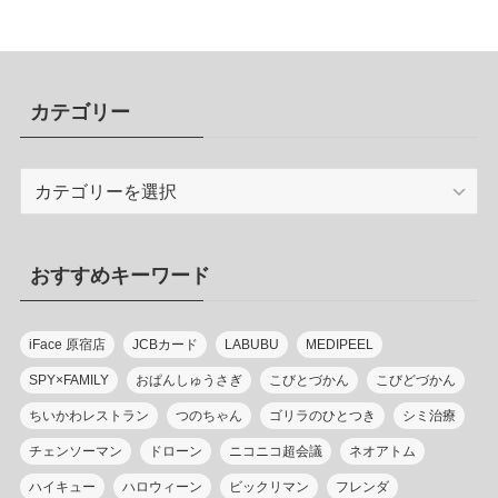
カテゴリー
カ
テ
ゴ
リ
おすすめキーワード
ー
iFace 原宿店
JCBカード
LABUBU
MEDIPEEL
SPY×FAMILY
おぱんしゅうさぎ
こびとづかん
こびどづかん
ちいかわレストラン
つのちゃん
ゴリラのひとつき
シミ治療
チェンソーマン
ドローン
ニコニコ超会議
ネオアトム
ハイキュー
ハロウィーン
ビックリマン
フレンダ