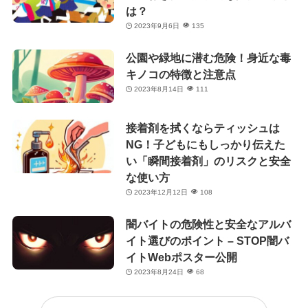
は？
2023年9月6日
135
公園や緑地に潜む危険！身近な毒
キノコの特徴と注意点
2023年8月14日
111
接着剤を拭くならティッシュは
NG！子どもにもしっかり伝えた
い「瞬間接着剤」のリスクと安全
な使い方
2023年12月12日
108
闇バイトの危険性と安全なアルバ
イト選びのポイント – STOP闇バ
イトWebポスター公開
2023年8月24日
68