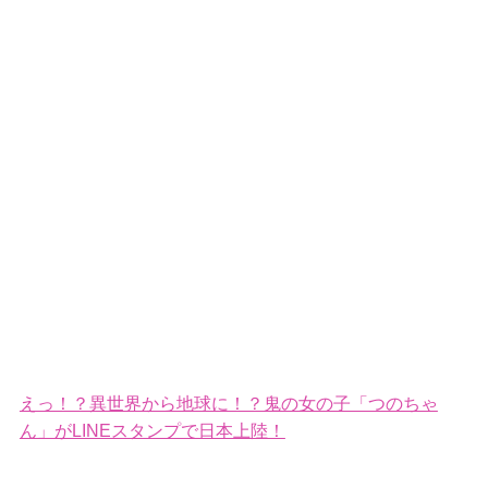
えっ！？異世界から地球に！？鬼の女の子「つのちゃ
ん」がLINEスタンプで日本上陸！