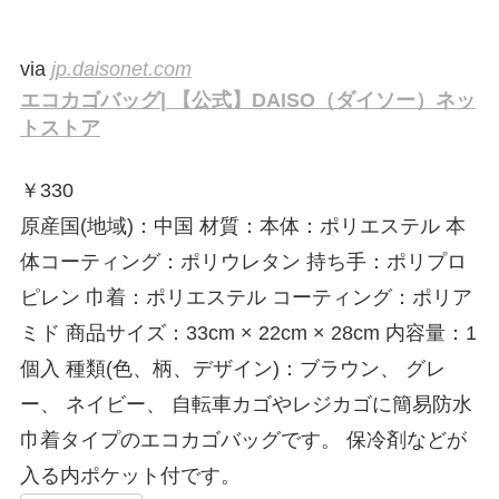
via
jp.daisonet.com
エコカゴバッグ| 【公式】DAISO（ダイソー）ネッ
トストア
￥
330
原産国(地域)：中国 材質：本体：ポリエステル 本
体コーティング：ポリウレタン 持ち手：ポリプロ
ピレン 巾着：ポリエステル コーティング：ポリア
ミド 商品サイズ：33cm × 22cm × 28cm 内容量：1
個入 種類(色、柄、デザイン)：ブラウン、 グレ
ー、 ネイビー、 自転車カゴやレジカゴに簡易防水
巾着タイプのエコカゴバッグです。 保冷剤などが
入る内ポケット付です。