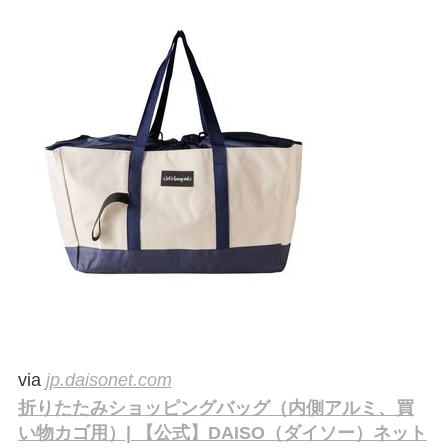
via
jp.daisonet.com
折りたたみショッピングバッグ（内側アルミ、買
い物カゴ用）| 【公式】DAISO（ダイソー）ネット