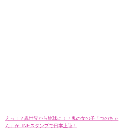
えっ！？異世界から地球に！？鬼の女の子「つのちゃ
ん」がLINEスタンプで日本上陸！