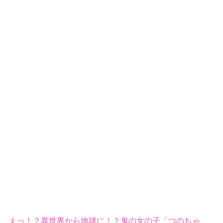
えっ！？異世界から地球に！？鬼の女の子「つのちゃ