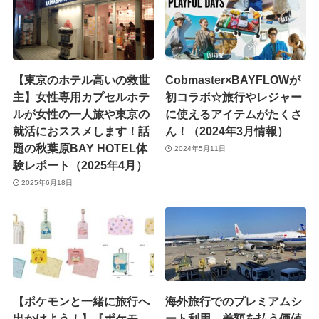
【東京のホテル高いの救世
Cobmaster×BAYFLOWが
主】女性専用カプセルホテ
初コラボ☆旅行やレジャー
ルが女性の一人旅や東京の
に使えるアイテムがたくさ
就活におススメします！話
ん！（2024年3月情報）
題の秋葉原BAY HOTEL体
2024年5月11日
験レポート（2025年4月）
2025年6月18日
【ポケモンと一緒に旅行へ
海外旅行でのプレミアムシ
出かけよう！】『ポケモ
ート利用、差額を払う価値