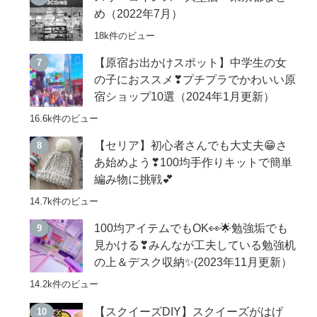
め（2022年7月）
18k件のビュー
【原宿お出かけスポット】中学生の女
の子におススメ❣プチプラでかわいい原
宿ショップ10選（2024年1月更新）
16.6k件のビュー
【セリア】初心者さんでも大丈夫😁さ
あ始めよう❣100均手作りキットで簡単
編み物に挑戦💕
14.7k件のビュー
100均アイテムでもOK👀🌟勉強垢でも
見かける❣みんなが工夫している勉強机
の上＆デスク収納✨(2023年11月更新）
14.2k件のビュー
【スクイーズDIY】スクイーズがはげ