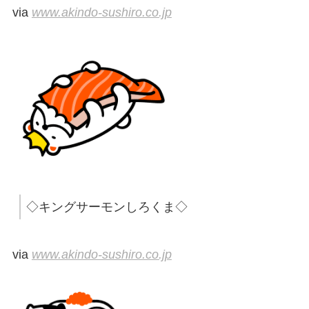
via
www.akindo-sushiro.co.jp
◇キングサーモンしろくま◇
via
www.akindo-sushiro.co.jp