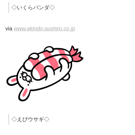
◇いくらパンダ◇
via
www.akindo-sushiro.co.jp
◇えびウサギ◇