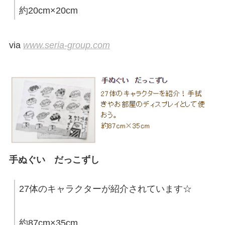
約20cm×20cm
via
www.seria-group.com
手ぬぐい だっこずし
27体のキャラクターが紹介されています☆
約87cm×35cm