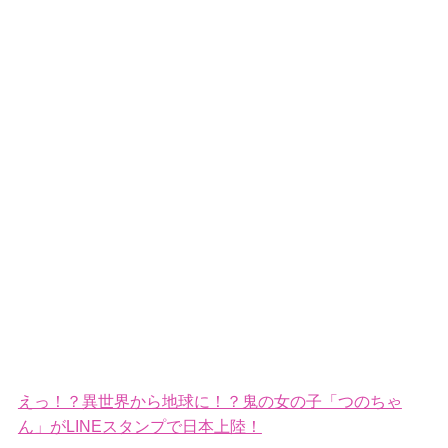
えっ！？異世界から地球に！？鬼の女の子「つのちゃ
ん」がLINEスタンプで日本上陸！