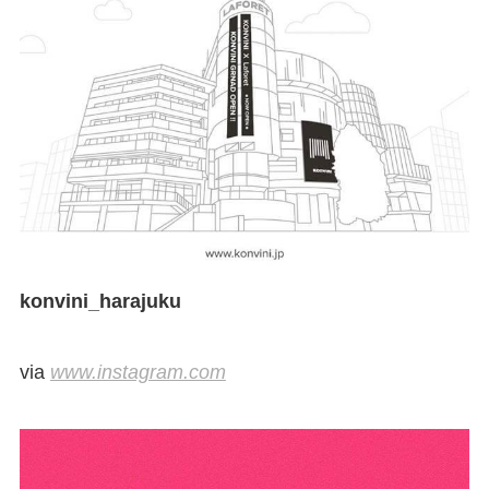
konvini_harajuku
via
www.instagram.com