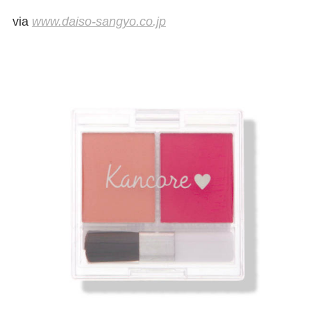
via
www.daiso-sangyo.co.jp