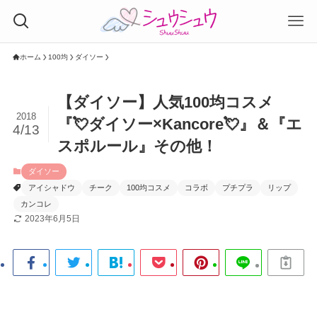
ホーム
100均
ダイソー
【ダイソー】人気100均コスメ
2018
『💘ダイソー×Kancore💘』＆『エ
4/13
スポルール』その他！
ダイソー
アイシャドウ
チーク
100均コスメ
コラボ
プチプラ
リップ
カンコレ
2023年6月5日