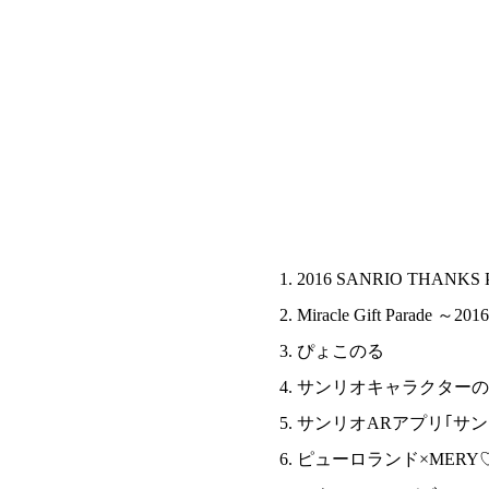
えっ！？異世界から地球に！？鬼の女の子「つのちゃん」がL
サンリオのテーマパーク、サンリオピューロランドとハーモニーランド
2016 SANRIO THANKS 
Miracle Gift Parade ～
ぴょこのる
サンリオキャラクターの
サンリオARアプリ｢サン
ピューロランド×MERY♡I