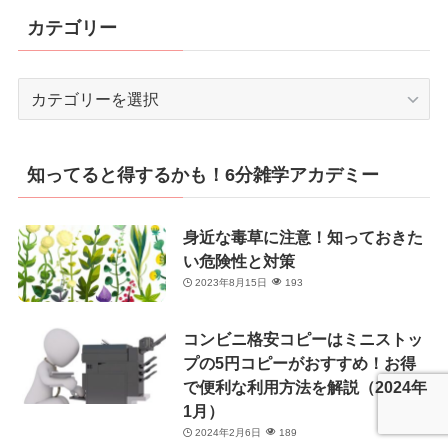
カテゴリー
カ
テ
ゴ
リ
知ってると得するかも！6分雑学アカデミー
ー
身近な毒草に注意！知っておきた
い危険性と対策
2023年8月15日
193
コンビニ格安コピーはミニストッ
プの5円コピーがおすすめ！お得
で便利な利用方法を解説（2024年
1月）
2024年2月6日
189