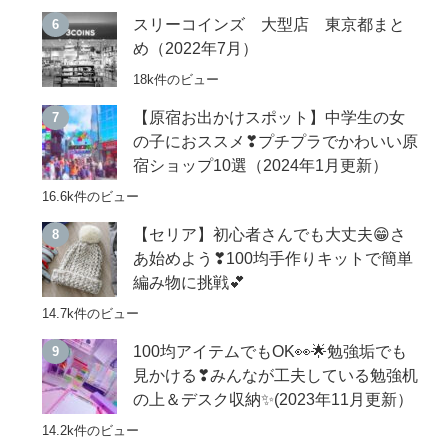
スリーコインズ 大型店 東京都まと
め（2022年7月）
18k件のビュー
【原宿お出かけスポット】中学生の女
の子におススメ❣プチプラでかわいい原
宿ショップ10選（2024年1月更新）
16.6k件のビュー
【セリア】初心者さんでも大丈夫😁さ
あ始めよう❣100均手作りキットで簡単
編み物に挑戦💕
14.7k件のビュー
100均アイテムでもOK👀🌟勉強垢でも
見かける❣みんなが工夫している勉強机
の上＆デスク収納✨(2023年11月更新）
14.2k件のビュー