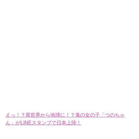
えっ！？異世界から地球に！？鬼の女の子「つのちゃ
ん」がLINEスタンプで日本上陸！