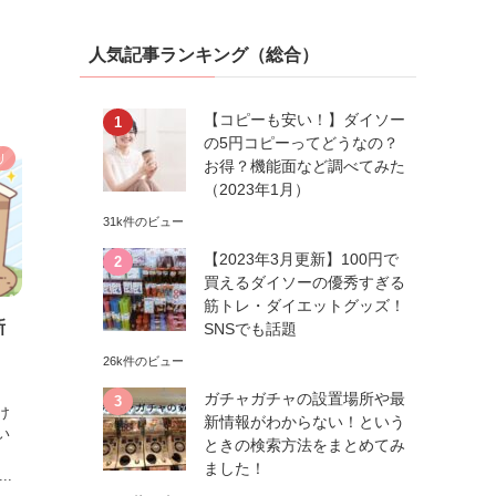
人気記事ランキング（総合）
【コピーも安い！】ダイソー
の5円コピーってどうなの？
リ
お得？機能面など調べてみた
（2023年1月）
31k件のビュー
【2023年3月更新】100円で
買えるダイソーの優秀すぎる
筋トレ・ダイエットグッズ！
新
SNSでも話題
26k件のビュー
ガチャガチャの設置場所や最
け
新情報がわからない！という
い
ときの検索方法をまとめてみ
ました！
..