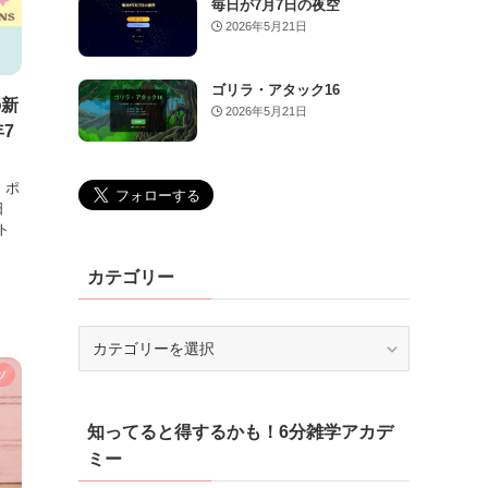
毎日が7月7日の夜空
2026年5月21日
ゴリラ・アタック16
の新
2026年5月21日
年7
、ポ
日
ト
カテゴリー
カ
テ
ツ
ゴ
リ
知ってると得するかも！6分雑学アカデ
ー
ミー