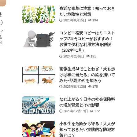
身近な毒草に注意！知っておき
たい危険性と対策
登
2023年8月15日
194
報）
ィ
コンビニ格安コピーはミニスト
も
ップの5円コピーがおすすめ！
区
お得で便利な利用方法を解説
（2024年1月）
2024年2月6日
191
画像生成AIでことわざ「犬も歩
けば棒に当たる」の絵を描いて
みた−話題のAIを知ろう
2023年8月13日
175
なぜ上がる？日本の社会保険料
の増加背景とその影響
2023年12月19日
172
小学生を危険から守る！大人が
知っておきたい実践的な防犯対
策とは？