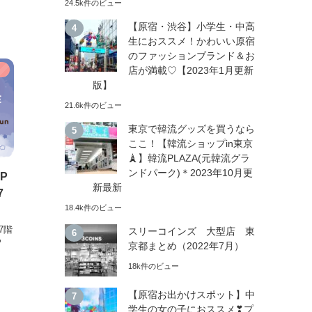
24.5k件のビュー
【原宿・渋谷】小学生・中高
生におススメ！かわいい原宿
のファッションブランド＆お
店が満載♡【2023年1月更新
）
版】
21.6k件のビュー
東京で韓流グッズを買うなら
ここ！【韓流ショップin東京
🗼】韓流PLAZA(元韓流グラ
ンドパーク)＊2023年10月更
P
新最新
7
18.4k件のビュー
7階
スリーコインズ 大型店 東
P
京都まとめ（2022年7月）
18k件のビュー
【原宿お出かけスポット】中
学生の女の子におススメ❣プ