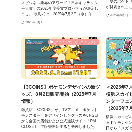
「夏のポケド
スビジネス業界のアワード「日本キャラクタ
が発表されまし
ー大賞」の2025年度受賞プロパティが決定し
まし。 表彰式は、2025年7月2日（水）午...
2025年8月1日
2025年8月1日
アニメ（マンガ・コミック）
【3COINS】ポケモンデザインの新グ
＜2025年7
ッズ、8月2日販売開始（2025年7月
横浜スカイ
情報）
ンターフェ
（2025年
雑貨店「3COINS」が、TVアニメ「ポケット
モンスター」をデザインしたグッズを8月2日
横浜スカイビ
から全国の店舗および公式通販サイト「PAL
るポケモンセン
CLOSET」で販売開始すると発表しました。
日から「メガ 