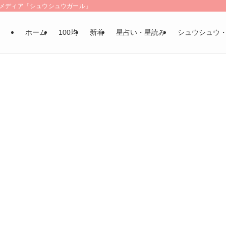
LSメディア「シュウシュウガール」
ホーム
100均
新着
星占い・星読み
シュウシュウ