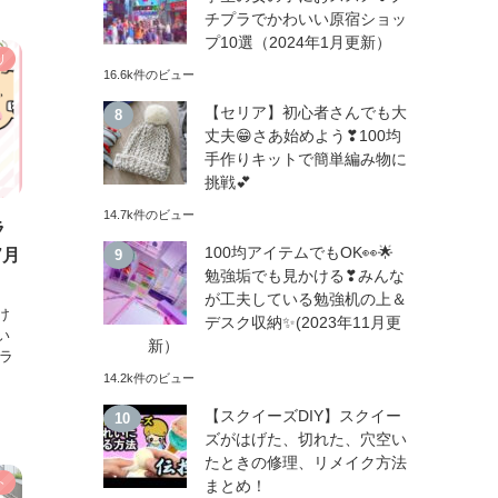
チプラでかわいい原宿ショッ
プ10選（2024年1月更新）
リ
16.6k件のビュー
【セリア】初心者さんでも大
丈夫😁さあ始めよう❣100均
手作りキットで簡単編み物に
挑戦💕
14.7k件のビュー
ラ
100均アイテムでもOK👀🌟
7月
勉強垢でも見かける❣みんな
が工夫している勉強机の上＆
け
デスク収納✨(2023年11月更
い
新）
ャラ
14.2k件のビュー
【スクイーズDIY】スクイー
ズがはげた、切れた、穴空い
たときの修理、リメイク方法
ト
まとめ！