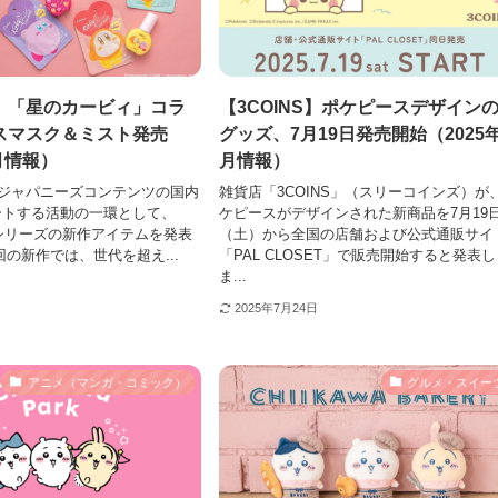
ise、「星のカービィ」コラ
【3COINS】ポケピースデザイン
スマスク＆ミスト発売
グッズ、7月19日発売開始（2025
7月情報）
月情報）
eが、ジャパニーズコンテンツの国内
雑貨店「3COINS」（スリーコインズ）が
ートする活動の一環として、
ケピースがデザインされた新商品を7月19
スメシリーズの新作アイテムを発表
（土）から全国の店舗および公式通販サイ
回の新作では、世代を超え...
「PAL CLOSET」で販売開始すると発表し
ま...
2025年7月24日
アニメ（マンガ・コミック）
グルメ・スイー