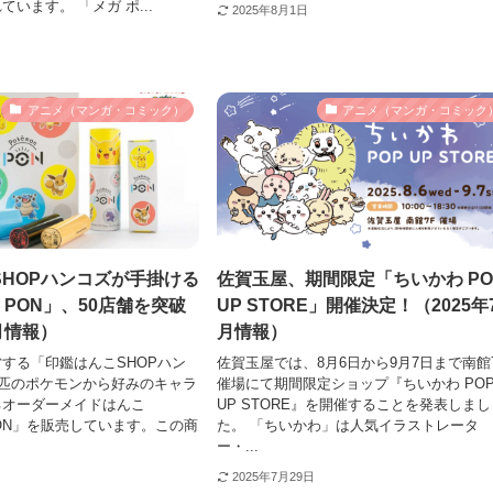
います。 「メガ ポ...
2025年8月1日
アニメ（マンガ・コミック）
アニメ（マンガ・コミック
SHOPハンコズが手掛ける
佐賀玉屋、期間限定「ちいかわ PO
n PON」、50店舗を突破
UP STORE」開催決定！（2025年
7月情報）
月情報）
する「印鑑はんこSHOPハン
佐賀玉屋では、8月6日から9月7日まで南館
9匹のポケモンから好みのキャラ
催場にて期間限定ショップ『ちいかわ PO
るオーダーメイドはんこ
UP STORE』を開催することを発表しまし
 PON」を販売しています。この商
た。 「ちいかわ」は人気イラストレータ
ー・...
2025年7月29日