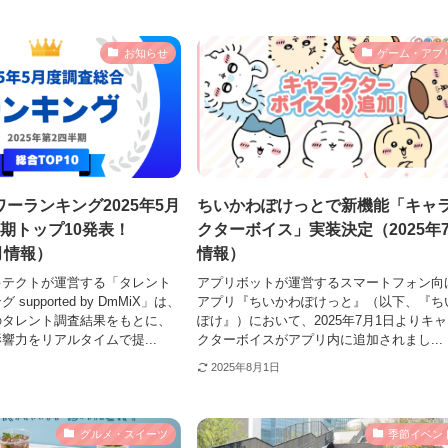
お知らせ
ゲーム・アプ
ーランキング2025年5月
ちいかわぽけっとで新機能「キャ
期トップ10発表！
クターボイス」実装決定（2025年
7月情報）
情報）
キテクトが運営する「タレント
アプリボットが運営するスマートフォン向
supported by DmMiX」は、
アプリ『ちいかわぽけっと』（以下、『ち
のタレント調査結果をもとに、
ぽけ』）において、2025年7月1日よりキ
響力をリアルタイムで提...
クターボイスがアプリ内に追加されまし...
2025年8月1日
グルメ・スイーツ
季節イベン