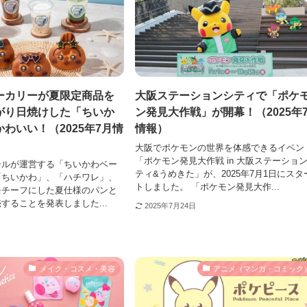
ーカリーが夏限定商品を
大阪ステーションシティで「ポケ
がり日焼けした「ちいか
ン発見大作戦」が開幕！（2025年
わいい！（2025年7月情
情報）
大阪でポケモンの世界を体感できるイベン
「ポケモン発見大作戦 in 大阪ステーショ
ールが運営する「ちいかわベー
ティ&うめきた」が、2025年7月1日にスタ
「ちいかわ」、「ハチワレ」、
トしました。 「ポケモン発見大作...
モチーフにした夏仕様のパンと
することを発表しました...
2025年7月24日
メイク・コスメ・美容
アニメ（マンガ・コミック