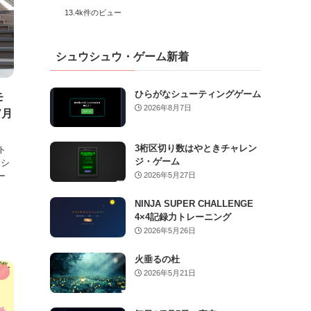
13.4k件のビュー
シュウシュウ・ゲーム新着
ひらがなシューティングゲーム
モ
2026年8月7日
7月
3桁区切り数はやときチャレン
ト
ジ・ゲーム
ンシ
ー
2026年5月27日
NINJA SUPER CHALLENGE
4×4記録力トレーニング
2026年5月26日
火垂るの杜
）
2026年5月21日