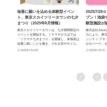
短冊に願いを込める体験型イベン
2025/7/
ト、東京スカイツリータウンの七夕
プン！池袋
まつり（2025年6月情報）
験型施設が誕
東京スカイツリータウンは、七夕期間限定の
株式会社Jui
イベントを開始する。ソラマチひろばでは
力により、東
「ソラマチ七夕まつり」を開催し、来場者は
ンシティ アネ
短冊に願いごとを書き、それを笹ややぐら...
かわパーク」を
2025年7月24日
2025年7月7日
1
...
3