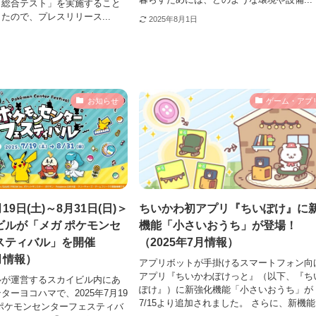
リ総合テスト」を実施すること
たので、プレスリリース...
2025年8月1日
お知らせ
ゲーム・アプ
月19日(土)～8月31日(日)＞
ちいかわ初アプリ『ちいぽけ』に
ビルが「メガ ポケモンセ
機能「小さいおうち」が登場！
スティバル」を開催
（2025年7月情報）
7月情報）
アプリボットが手掛けるスマートフォン向
アプリ『ちいかわぽけっと』（以下、『ち
ルが運営するスカイビル内にあ
ぽけ』）に新強化機能「小さいおうち」が
ターヨコハマで、2025年7月19
7/15より追加されました。 さらに、新機能.
ポケモンセンターフェスティバ