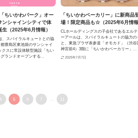
28☆「ちいかわパーク」オー
「ちいかわベーカリー」に新商品
サンシャインシティで体
場！限定商品も☆（2025年6月情
生（2025年6月情報）
CLホールディングスの子会社であるエルテ
ーアールは、スパイラルキュートの協力の
ceは、スパイラルキュートとの協
と、東急プラザ表参道「オモカド」（渋谷
京都豊島区東池袋のサンシャイ
神宮前4）3階に「ちいかわベーカリー」...
ックスに常設体験型施設「ちい
グランドオープンする...
2025年7月7日
4
5
6
7
...
11