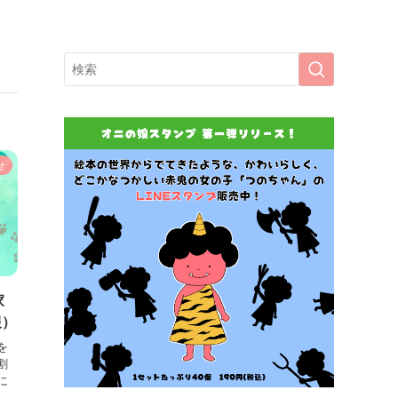
せ
家
報）
を
割
に