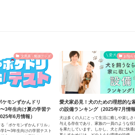
文房具・勉強グッズ
お知ら
ポケモンずかんドリ
愛犬家必見！犬のための理想的な
1〜3年生向け夏の学習テ
の設備ランキング（2025年7月情
025年6月情報）
犬は多くの人にとって生活に癒しや楽しさ
与える存在であり、家族の一員のような役
する「ポケモンずかんドリル」
を果たしています。しかし、犬と共に快適
学1〜3年生向けの学習テスト
暮らすためには、どのような環境や設備...