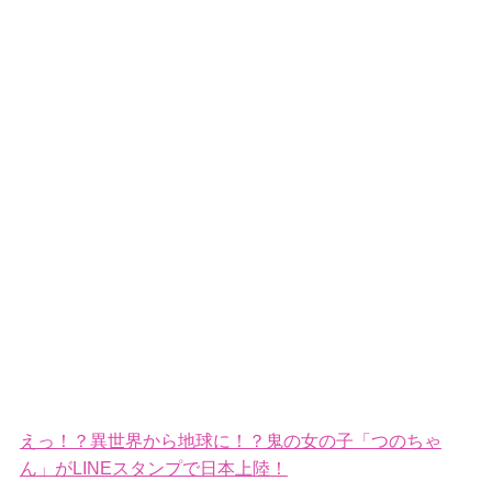
えっ！？異世界から地球に！？鬼の女の子「つのちゃ
ん」がLINEスタンプで日本上陸！