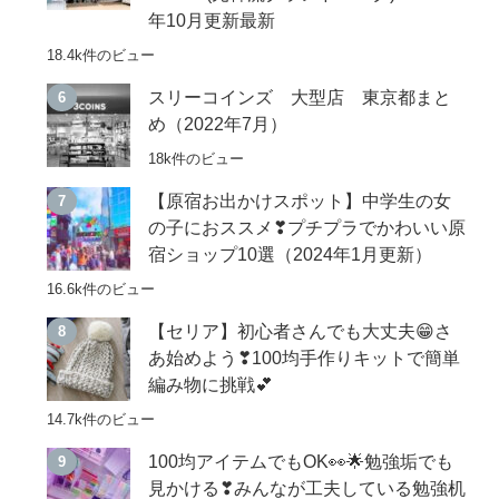
年10月更新最新
18.4k件のビュー
スリーコインズ 大型店 東京都まと
め（2022年7月）
18k件のビュー
【原宿お出かけスポット】中学生の女
の子におススメ❣プチプラでかわいい原
宿ショップ10選（2024年1月更新）
16.6k件のビュー
【セリア】初心者さんでも大丈夫😁さ
あ始めよう❣100均手作りキットで簡単
編み物に挑戦💕
14.7k件のビュー
100均アイテムでもOK👀🌟勉強垢でも
見かける❣みんなが工夫している勉強机