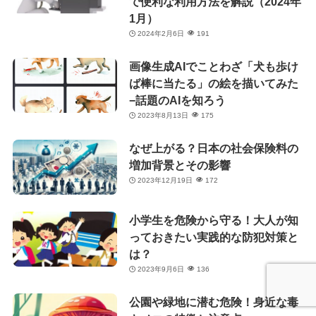
で便利な利用方法を解説（2024年
1月）
2024年2月6日
191
画像生成AIでことわざ「犬も歩け
ば棒に当たる」の絵を描いてみた
−話題のAIを知ろう
2023年8月13日
175
なぜ上がる？日本の社会保険料の
増加背景とその影響
2023年12月19日
172
小学生を危険から守る！大人が知
っておきたい実践的な防犯対策と
は？
2023年9月6日
136
公園や緑地に潜む危険！身近な毒