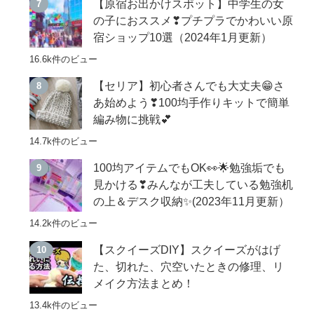
【原宿お出かけスポット】中学生の女
の子におススメ❣プチプラでかわいい原
宿ショップ10選（2024年1月更新）
16.6k件のビュー
【セリア】初心者さんでも大丈夫😁さ
あ始めよう❣100均手作りキットで簡単
編み物に挑戦💕
14.7k件のビュー
100均アイテムでもOK👀🌟勉強垢でも
見かける❣みんなが工夫している勉強机
の上＆デスク収納✨(2023年11月更新）
14.2k件のビュー
【スクイーズDIY】スクイーズがはげ
た、切れた、穴空いたときの修理、リ
メイク方法まとめ！
13.4k件のビュー