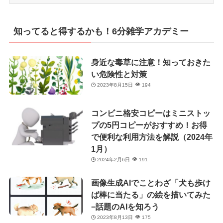
テ
ゴ
リ
知ってると得するかも！6分雑学アカデミー
ー
身近な毒草に注意！知っておきた
い危険性と対策
2023年8月15日
194
コンビニ格安コピーはミニストッ
プの5円コピーがおすすめ！お得
で便利な利用方法を解説（2024年
1月）
2024年2月6日
191
画像生成AIでことわざ「犬も歩け
ば棒に当たる」の絵を描いてみた
−話題のAIを知ろう
2023年8月13日
175