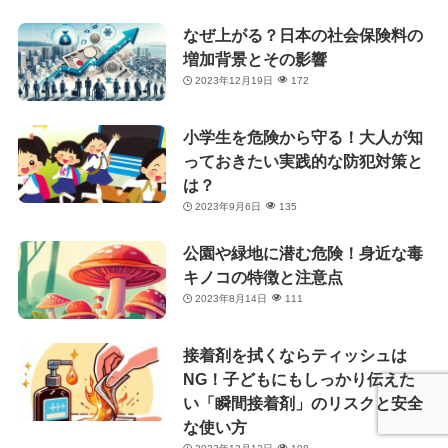
なぜ上がる？日本の社会保険料の
増加背景とその影響
2023年12月19日
172
小学生を危険から守る！大人が知
っておきたい実践的な防犯対策と
は？
2023年9月6日
135
公園や緑地に潜む危険！身近な毒
キノコの特徴と注意点
2023年8月14日
111
接着剤を拭くならティッシュは
NG！子どもにもしっかり伝えた
い「瞬間接着剤」のリスクと安全
な使い方