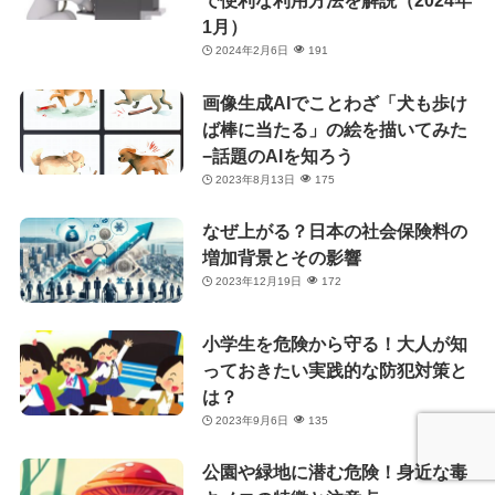
で便利な利用方法を解説（2024年
1月）
2024年2月6日
191
画像生成AIでことわざ「犬も歩け
ば棒に当たる」の絵を描いてみた
−話題のAIを知ろう
2023年8月13日
175
なぜ上がる？日本の社会保険料の
増加背景とその影響
2023年12月19日
172
小学生を危険から守る！大人が知
っておきたい実践的な防犯対策と
は？
2023年9月6日
135
公園や緑地に潜む危険！身近な毒