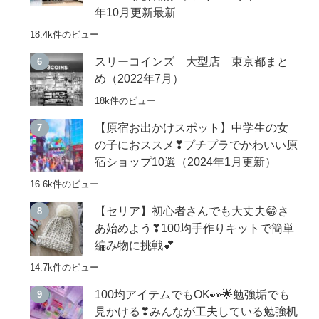
年10月更新最新
18.4k件のビュー
スリーコインズ 大型店 東京都まと
め（2022年7月）
18k件のビュー
【原宿お出かけスポット】中学生の女
の子におススメ❣プチプラでかわいい原
宿ショップ10選（2024年1月更新）
16.6k件のビュー
【セリア】初心者さんでも大丈夫😁さ
あ始めよう❣100均手作りキットで簡単
編み物に挑戦💕
14.7k件のビュー
100均アイテムでもOK👀🌟勉強垢でも
見かける❣みんなが工夫している勉強机