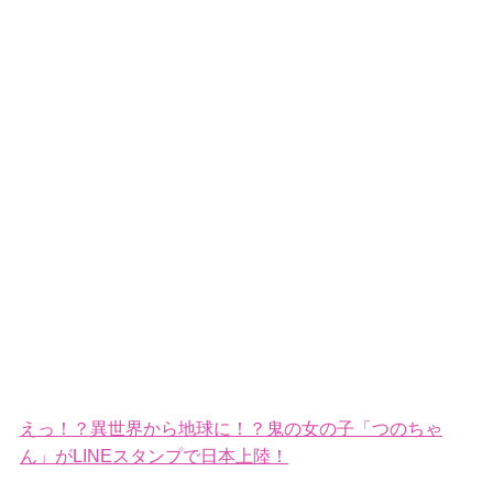
えっ！？異世界から地球に！？鬼の女の子「つのちゃ
ん」がLINEスタンプで日本上陸！