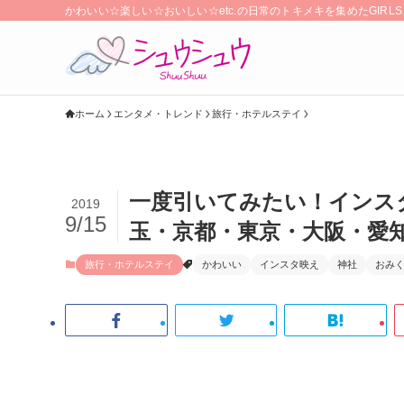
かわいい☆楽しい☆おいしい☆etc.の日常のトキメキを集めたGIR
ホーム
エンタメ・トレンド
旅行・ホテルステイ
一度引いてみたい！インス
2019
9/15
玉・京都・東京・大阪・愛
旅行・ホテルステイ
かわいい
インスタ映え
神社
おみ