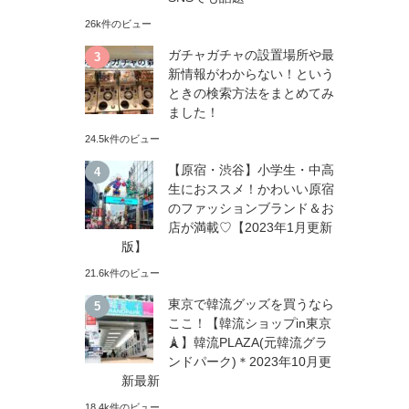
26k件のビュー
ガチャガチャの設置場所や最
新情報がわからない！という
ときの検索方法をまとめてみ
ました！
24.5k件のビュー
【原宿・渋谷】小学生・中高
生におススメ！かわいい原宿
のファッションブランド＆お
店が満載♡【2023年1月更新
版】
21.6k件のビュー
東京で韓流グッズを買うなら
ここ！【韓流ショップin東京
🗼】韓流PLAZA(元韓流グラ
ンドパーク)＊2023年10月更
新最新
18.4k件のビュー