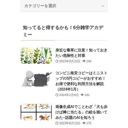
カ
テ
ゴ
リ
知ってると得するかも！6分雑学アカデ
ー
ミー
身近な毒草に注意！知っておき
たい危険性と対策
2023年8月15日
194
コンビニ格安コピーはミニスト
ップの5円コピーがおすすめ！
お得で便利な利用方法を解説
（2024年1月）
2024年2月6日
191
画像生成AIでことわざ「犬も歩
けば棒に当たる」の絵を描いて
みた−話題のAIを知ろう
2023年8月13日
175