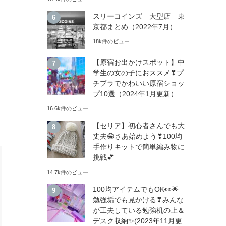
スリーコインズ 大型店 東
京都まとめ（2022年7月）
18k件のビュー
【原宿お出かけスポット】中
学生の女の子におススメ❣プ
チプラでかわいい原宿ショッ
プ10選（2024年1月更新）
16.6k件のビュー
【セリア】初心者さんでも大
丈夫😁さあ始めよう❣100均
手作りキットで簡単編み物に
挑戦💕
14.7k件のビュー
100均アイテムでもOK👀🌟
勉強垢でも見かける❣みんな
が工夫している勉強机の上＆
デスク収納✨(2023年11月更