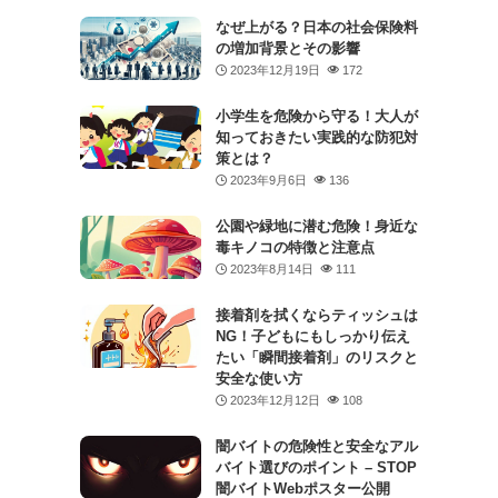
なぜ上がる？日本の社会保険料
の増加背景とその影響
2023年12月19日
172
小学生を危険から守る！大人が
知っておきたい実践的な防犯対
策とは？
2023年9月6日
136
公園や緑地に潜む危険！身近な
毒キノコの特徴と注意点
2023年8月14日
111
接着剤を拭くならティッシュは
NG！子どもにもしっかり伝え
たい「瞬間接着剤」のリスクと
安全な使い方
2023年12月12日
108
闇バイトの危険性と安全なアル
バイト選びのポイント – STOP
闇バイトWebポスター公開