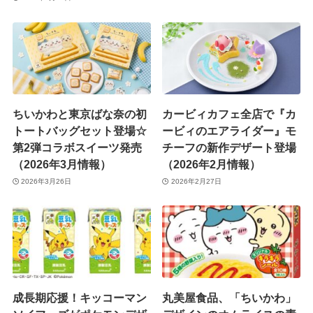
ちいかわと東京ばな奈の初
カービィカフェ全店で『カ
トートバッグセット登場☆
ービィのエアライダー』モ
第2弾コラボスイーツ発売
チーフの新作デザート登場
（2026年3月情報）
（2026年2月情報）
2026年3月26日
2026年2月27日
成長期応援！キッコーマン
丸美屋食品、「ちいかわ」