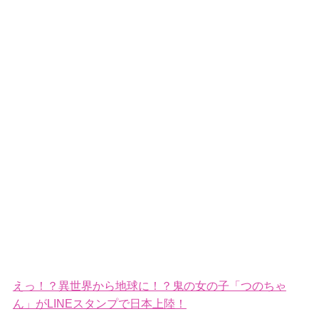
えっ！？異世界から地球に！？鬼の女の子「つのちゃ
ん」がLINEスタンプで日本上陸！