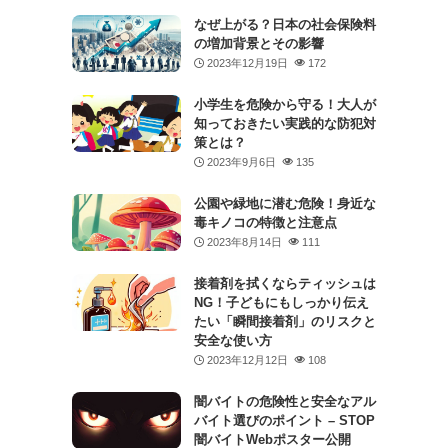
なぜ上がる？日本の社会保険料
の増加背景とその影響
2023年12月19日
172
小学生を危険から守る！大人が
知っておきたい実践的な防犯対
策とは？
2023年9月6日
135
公園や緑地に潜む危険！身近な
毒キノコの特徴と注意点
2023年8月14日
111
接着剤を拭くならティッシュは
NG！子どもにもしっかり伝え
たい「瞬間接着剤」のリスクと
安全な使い方
2023年12月12日
108
闇バイトの危険性と安全なアル
バイト選びのポイント – STOP
闇バイトWebポスター公開