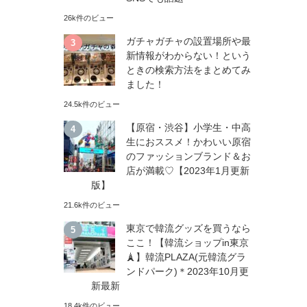
26k件のビュー
ガチャガチャの設置場所や最
新情報がわからない！という
ときの検索方法をまとめてみ
ました！
24.5k件のビュー
【原宿・渋谷】小学生・中高
生におススメ！かわいい原宿
のファッションブランド＆お
店が満載♡【2023年1月更新
版】
21.6k件のビュー
東京で韓流グッズを買うなら
ここ！【韓流ショップin東京
🗼】韓流PLAZA(元韓流グラ
ンドパーク)＊2023年10月更
新最新
18.4k件のビュー