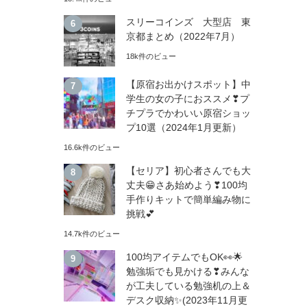
スリーコインズ 大型店 東
京都まとめ（2022年7月）
18k件のビュー
【原宿お出かけスポット】中
学生の女の子におススメ❣プ
チプラでかわいい原宿ショッ
プ10選（2024年1月更新）
16.6k件のビュー
【セリア】初心者さんでも大
丈夫😁さあ始めよう❣100均
手作りキットで簡単編み物に
挑戦💕
14.7k件のビュー
100均アイテムでもOK👀🌟
勉強垢でも見かける❣みんな
が工夫している勉強机の上＆
デスク収納✨(2023年11月更