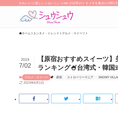
かわいい☆楽しい☆おいしい☆etc.の日常のトキメキを集めたGIR
ホーム
エンタメ・トレンド
グルメ・スイーツ
【原宿おすすめスイーツ】
2019
7/02
ランキング🍧台湾式・韓国
グルメ・スイーツ
原宿
ストロベリーマニア
SNOWY VILL
2023年6月1日