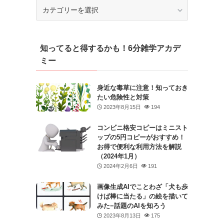
カ
テ
ゴ
リ
知ってると得するかも！6分雑学アカデ
ー
ミー
身近な毒草に注意！知っておき
たい危険性と対策
2023年8月15日
194
コンビニ格安コピーはミニスト
ップの5円コピーがおすすめ！
お得で便利な利用方法を解説
（2024年1月）
2024年2月6日
191
画像生成AIでことわざ「犬も歩
けば棒に当たる」の絵を描いて
みた−話題のAIを知ろう
2023年8月13日
175