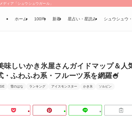
LSメディア「シュウシュウガール」
ホーム
100均
新着
星占い・星読み
シュウシュウ
美味しいかき氷屋さんガイドマップ＆人
式・ふわふわ系・フルーツ系を網羅🍧
AGE
雪のはな
ランキング
アイスモンスター
かき氷
ソルビン