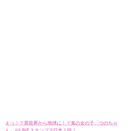
えっ！？異世界から地球に！？鬼の女の子「つのちゃ
ん」がLINEスタンプで日本上陸！