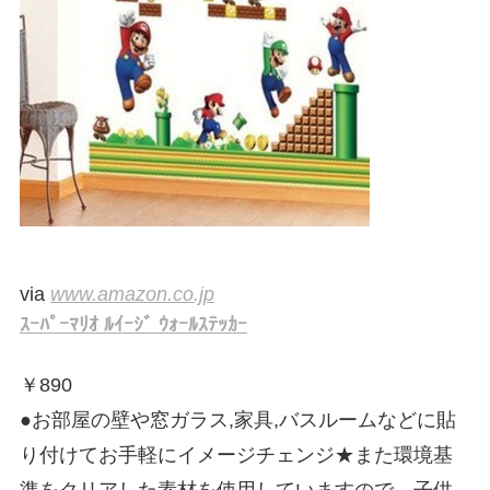
via
www.amazon.co.jp
ｽｰﾊﾟｰﾏﾘｵ ﾙｲｰｼﾞ ｳｫｰﾙｽﾃｯｶｰ
￥
890
●お部屋の壁や窓ガラス,家具,バスルームなどに貼
り付けてお手軽にイメージチェンジ★また環境基