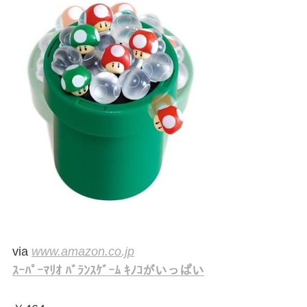
via
www.amazon.co.jp
ｽｰﾊﾟｰﾏﾘｵ ﾊﾞﾗﾝｽｹﾞｰﾑ ｷﾉｺがいっぱい