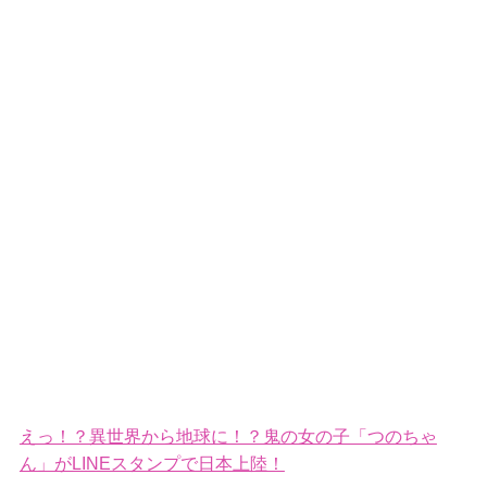
えっ！？異世界から地球に！？鬼の女の子「つのちゃ
ん」がLINEスタンプで日本上陸！