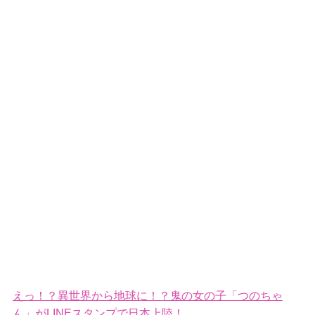
えっ！？異世界から地球に！？鬼の女の子「つのちゃ
ん」がLINEスタンプで日本上陸！