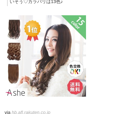
いそう♡カラバリは13色♪
via
hb.afl.rakuten.co.jp