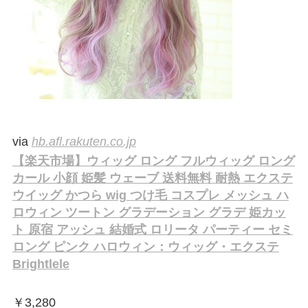
via
hb.afl.rakuten.co.jp
【楽天市場】ウィッグ ロング フルウィッグ ロング
カール 小顔 姫髪 ウェーブ 送料無料 耐熱 エクステ
ウイッグ かつら wig つけ毛 コスプレ メッシュ ハ
ロウィン ツートン グラデーション グラデ 姫カッ
ト 原宿 アッシュ 結婚式 ロリータ パーティー セミ
ロング ピンク ハロウィン：ウィッグ・エクステ
Brightlele
￥
3,280