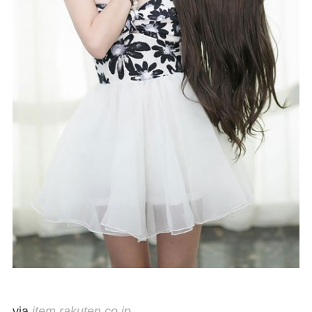
via
item.rakuten.co.jp