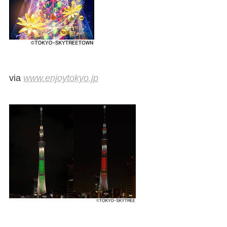
via
www.enjoytokyo.jp