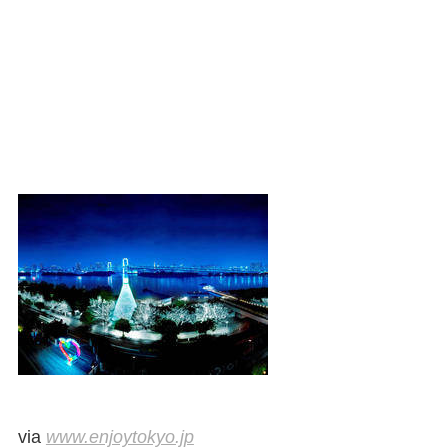
via
www.enjoytokyo.jp