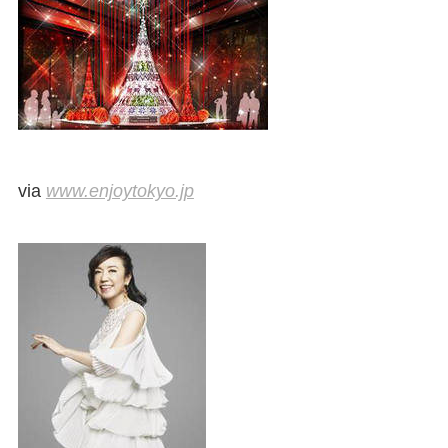
via
www.enjoytokyo.jp