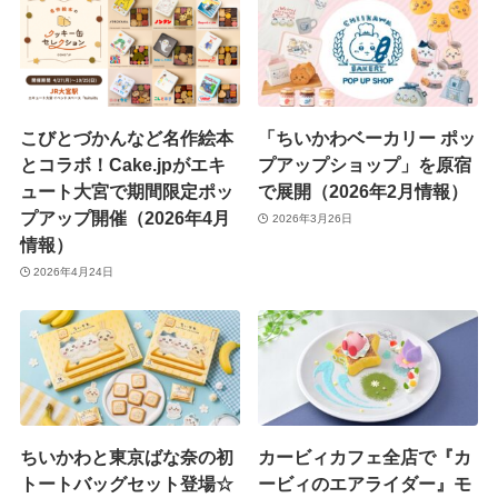
こびとづかんなど名作絵本
「ちいかわベーカリー ポッ
とコラボ！Cake.jpがエキ
プアップショップ」を原宿
ュート大宮で期間限定ポッ
で展開（2026年2月情報）
プアップ開催（2026年4月
2026年3月26日
情報）
2026年4月24日
ちいかわと東京ばな奈の初
カービィカフェ全店で『カ
トートバッグセット登場☆
ービィのエアライダー』モ