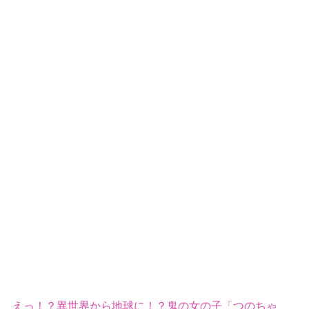
えっ！？異世界から地球に！？鬼の女の子「つのちゃ