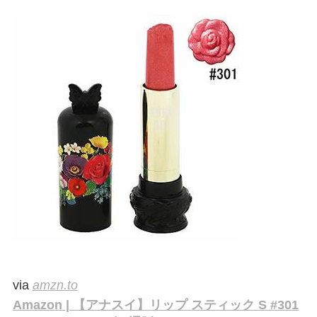
via
amzn.to
Amazon | 【アナスイ】リップ スティック S #301