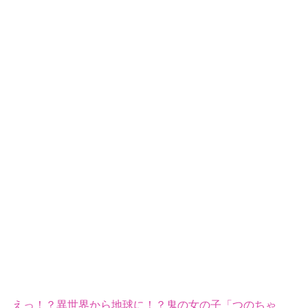
えっ！？異世界から地球に！？鬼の女の子「つのちゃ