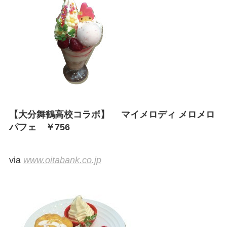
【大分舞鶴高校コラボ】 マイメロディ メロメロ
パフェ ￥756
via
www.oitabank.co.jp