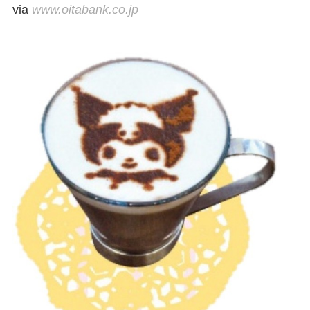
via
www.oitabank.co.jp