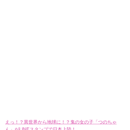
えっ！？異世界から地球に！？鬼の女の子「つのちゃ
ん」がLINEスタンプで日本上陸！