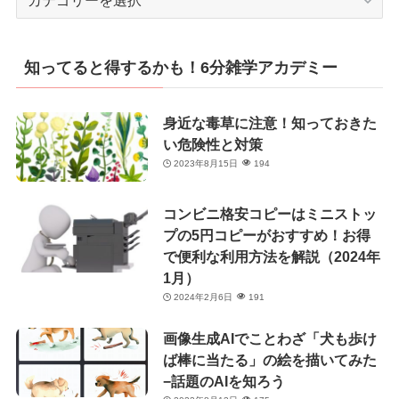
テ
ゴ
リ
知ってると得するかも！6分雑学アカデミー
ー
身近な毒草に注意！知っておきた
い危険性と対策
2023年8月15日
194
コンビニ格安コピーはミニストッ
プの5円コピーがおすすめ！お得
で便利な利用方法を解説（2024年
1月）
2024年2月6日
191
画像生成AIでことわざ「犬も歩け
ば棒に当たる」の絵を描いてみた
−話題のAIを知ろう