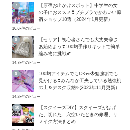
【原宿お出かけスポット】中学生の女
の子におススメ❣プチプラでかわいい原
宿ショップ10選（2024年1月更新）
16.6k件のビュー
【セリア】初心者さんでも大丈夫😁さ
あ始めよう❣100均手作りキットで簡単
編み物に挑戦💕
14.7k件のビュー
100均アイテムでもOK👀🌟勉強垢でも
見かける❣みんなが工夫している勉強机
の上＆デスク収納✨(2023年11月更新）
14.2k件のビュー
【スクイーズDIY】スクイーズがはげ
た、切れた、穴空いたときの修理、リ
メイク方法まとめ！