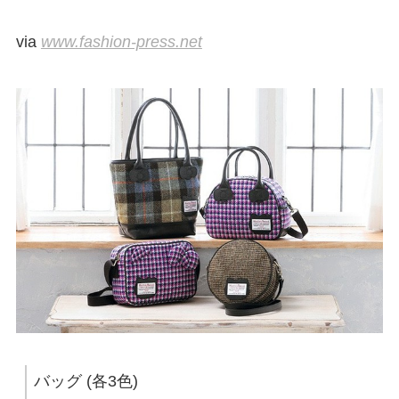
via
www.fashion-press.net
バッグ (各3色)