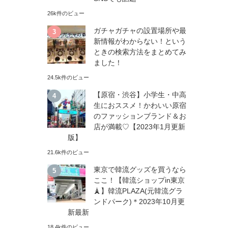
26k件のビュー
ガチャガチャの設置場所や最
新情報がわからない！という
ときの検索方法をまとめてみ
ました！
24.5k件のビュー
【原宿・渋谷】小学生・中高
生におススメ！かわいい原宿
のファッションブランド＆お
店が満載♡【2023年1月更新
版】
21.6k件のビュー
東京で韓流グッズを買うなら
ここ！【韓流ショップin東京
🗼】韓流PLAZA(元韓流グラ
ンドパーク)＊2023年10月更
新最新
18.4k件のビュー