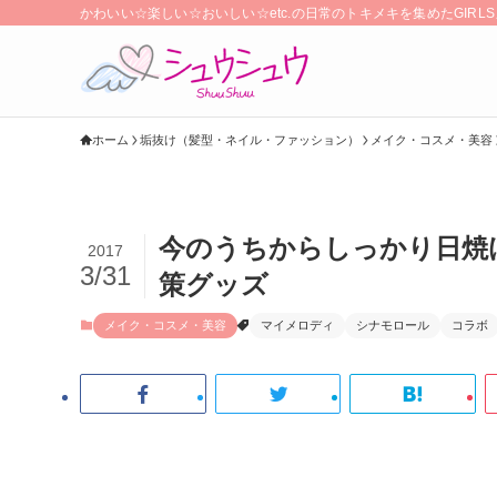
かわいい☆楽しい☆おいしい☆etc.の日常のトキメキを集めたGIR
ホーム
垢抜け（髪型・ネイル・ファッション）
メイク・コスメ・美容
今のうちからしっかり日焼
2017
3/31
策グッズ
メイク・コスメ・美容
マイメロディ
シナモロール
コラボ