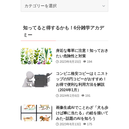
カ
テ
ゴ
リ
知ってると得するかも！6分雑学アカデ
ー
ミー
身近な毒草に注意！知っておき
たい危険性と対策
2023年8月15日
194
コンビニ格安コピーはミニスト
ップの5円コピーがおすすめ！
お得で便利な利用方法を解説
（2024年1月）
2024年2月6日
191
画像生成AIでことわざ「犬も歩
けば棒に当たる」の絵を描いて
みた−話題のAIを知ろう
2023年8月13日
175