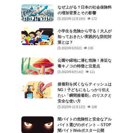
なぜ上がる？日本の社会保険料
の増加背景とその影響
2023年12月19日
172
小学生を危険から守る！大人が
知っておきたい実践的な防犯対
策とは？
2023年9月6日
135
公園や緑地に潜む危険！身近な
毒キノコの特徴と注意点
2023年8月14日
111
接着剤を拭くならティッシュは
NG！子どもにもしっかり伝え
たい「瞬間接着剤」のリスクと
安全な使い方
2023年12月12日
108
闇バイトの危険性と安全なアル
バイト選びのポイント – STOP
闇バイトWebポスター公開