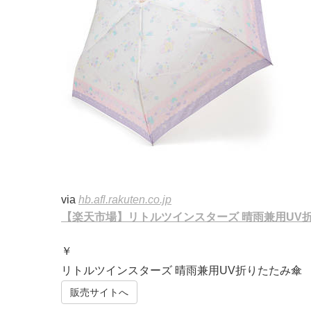
via
hb.afl.rakuten.co.jp
【楽天市場】リトルツインスターズ 晴雨兼用UV
￥
リトルツインスターズ 晴雨兼用UV折りたたみ傘
販売サイトへ