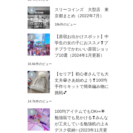
スリーコインズ 大型店 東
京都まとめ（2022年7月）
18k件のビュー
【原宿お出かけスポット】中
学生の女の子におススメ❣プ
チプラでかわいい原宿ショッ
プ10選（2024年1月更新）
16.6k件のビュー
【セリア】初心者さんでも大
丈夫😁さあ始めよう❣100均
手作りキットで簡単編み物に
挑戦💕
14.7k件のビュー
100均アイテムでもOK👀🌟
勉強垢でも見かける❣みんな
が工夫している勉強机の上＆
デスク収納✨(2023年11月更