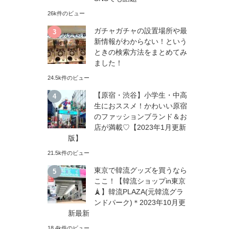
26k件のビュー
ガチャガチャの設置場所や最
新情報がわからない！という
ときの検索方法をまとめてみ
ました！
24.5k件のビュー
【原宿・渋谷】小学生・中高
生におススメ！かわいい原宿
のファッションブランド＆お
店が満載♡【2023年1月更新
版】
21.5k件のビュー
東京で韓流グッズを買うなら
ここ！【韓流ショップin東京
🗼】韓流PLAZA(元韓流グラ
ンドパーク)＊2023年10月更
新最新
18.4k件のビュー