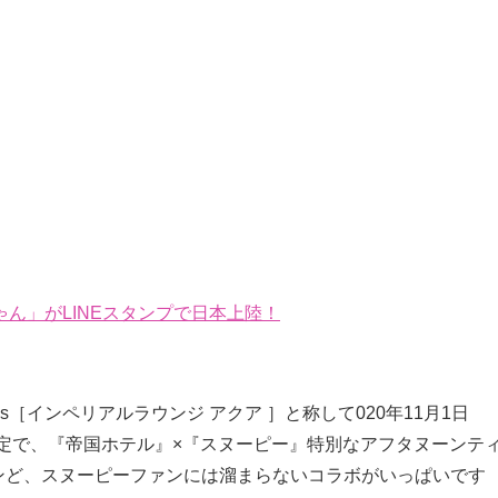
ん」がLINEスタンプで日本上陸！
s［インペリアルラウンジ アクア ］と称して020年11月1日
間限定で、『帝国ホテル』×『スヌーピー』特別なアフタヌーンテ
ンど、スヌーピーファンには溜まらないコラボがいっぱいです