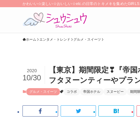
かわいい☆楽しい☆おいしい☆etc.の日常のトキメキを集めたGIR
ホーム
エンタメ・トレンド
グルメ・スイーツ
【東京】期間限定❣『帝国
2020
10/30
フタヌーンティーやプラ
グルメ・スイーツ
コラボ
帝国ホテル
スヌーピー
期間