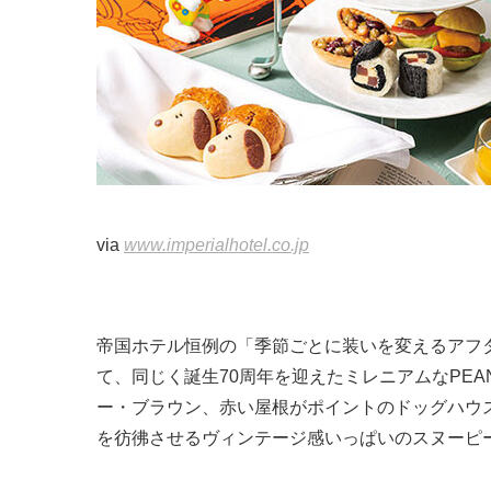
via
www.imperialhotel.co.jp
帝国ホテル恒例の「季節ごとに装いを変えるアフタ
て、同じく誕生70周年を迎えたミレニアムなPEA
ー・ブラウン、赤い屋根がポイントのドッグハウ
を彷彿させるヴィンテージ感いっぱいのスヌーピ