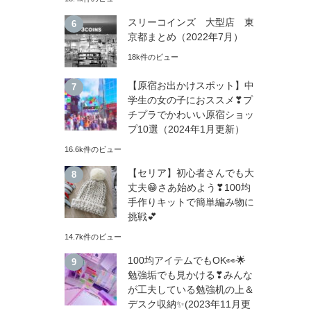
スリーコインズ 大型店 東
京都まとめ（2022年7月）
18k件のビュー
【原宿お出かけスポット】中
学生の女の子におススメ❣プ
チプラでかわいい原宿ショッ
プ10選（2024年1月更新）
16.6k件のビュー
【セリア】初心者さんでも大
丈夫😁さあ始めよう❣100均
手作りキットで簡単編み物に
挑戦💕
14.7k件のビュー
100均アイテムでもOK👀🌟
勉強垢でも見かける❣みんな
が工夫している勉強机の上＆
デスク収納✨(2023年11月更