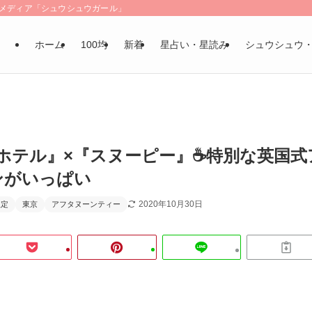
LSメディア「シュウシュウガール」
ホーム
100均
新着
星占い・星読み
シュウシュウ
ホテル』×『スヌーピー』☕特別な英国式
ンがいっぱい
2020年10月30日
限定
東京
アフタヌーンティー