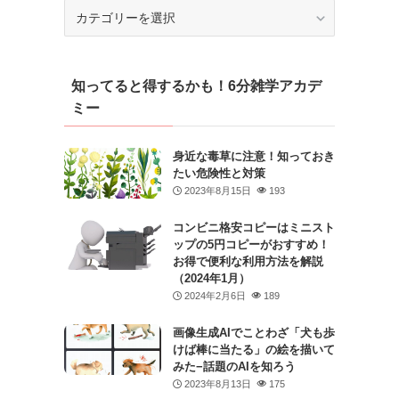
カ
テ
ゴ
リ
知ってると得するかも！6分雑学アカデ
ー
ミー
身近な毒草に注意！知っておき
たい危険性と対策
2023年8月15日
193
コンビニ格安コピーはミニスト
ップの5円コピーがおすすめ！
お得で便利な利用方法を解説
（2024年1月）
2024年2月6日
189
画像生成AIでことわざ「犬も歩
けば棒に当たる」の絵を描いて
みた−話題のAIを知ろう
2023年8月13日
175