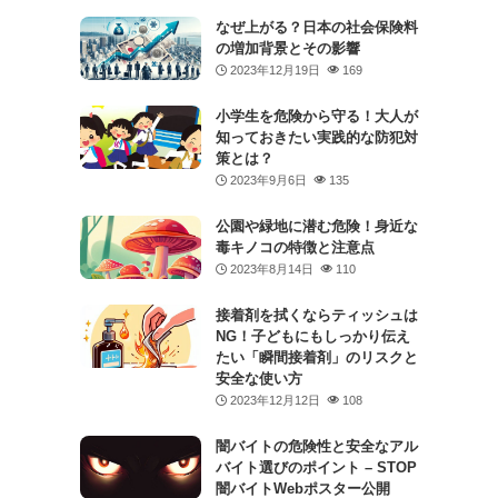
なぜ上がる？日本の社会保険料
の増加背景とその影響
2023年12月19日
169
小学生を危険から守る！大人が
知っておきたい実践的な防犯対
策とは？
2023年9月6日
135
公園や緑地に潜む危険！身近な
毒キノコの特徴と注意点
2023年8月14日
110
接着剤を拭くならティッシュは
NG！子どもにもしっかり伝え
たい「瞬間接着剤」のリスクと
安全な使い方
2023年12月12日
108
闇バイトの危険性と安全なアル
バイト選びのポイント – STOP
闇バイトWebポスター公開