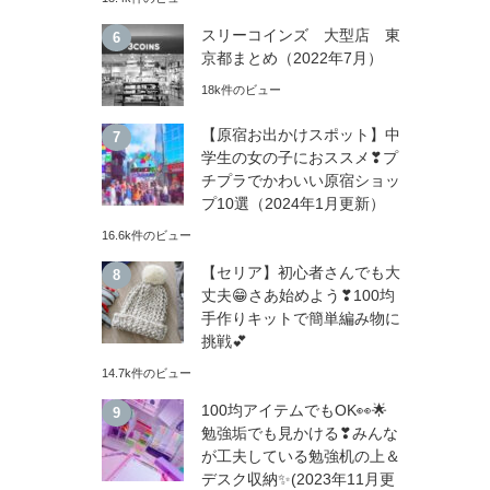
スリーコインズ 大型店 東
京都まとめ（2022年7月）
18k件のビュー
【原宿お出かけスポット】中
学生の女の子におススメ❣プ
チプラでかわいい原宿ショッ
プ10選（2024年1月更新）
16.6k件のビュー
【セリア】初心者さんでも大
丈夫😁さあ始めよう❣100均
手作りキットで簡単編み物に
挑戦💕
14.7k件のビュー
100均アイテムでもOK👀🌟
勉強垢でも見かける❣みんな
が工夫している勉強机の上＆
デスク収納✨(2023年11月更