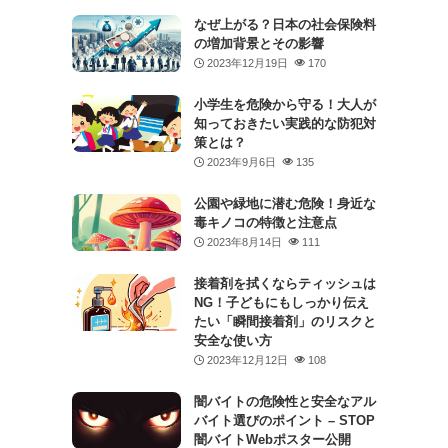
なぜ上がる？日本の社会保険料
の増加背景とその影響
2023年12月19日
170
小学生を危険から守る！大人が
知っておきたい実践的な防犯対
策とは？
2023年9月6日
135
公園や緑地に潜む危険！身近な
毒キノコの特徴と注意点
2023年8月14日
111
接着剤を拭くならティッシュは
NG！子どもにもしっかり伝え
たい「瞬間接着剤」のリスクと
安全な使い方
2023年12月12日
108
闇バイトの危険性と安全なアル
バイト選びのポイント – STOP
闇バイトWebポスター公開