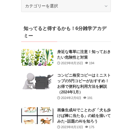
カ
テ
ゴ
リ
知ってると得するかも！6分雑学アカデ
ー
ミー
身近な毒草に注意！知っておき
たい危険性と対策
2023年8月15日
194
コンビニ格安コピーはミニスト
ップの5円コピーがおすすめ！
お得で便利な利用方法を解説
（2024年1月）
2024年2月6日
191
画像生成AIでことわざ「犬も歩
けば棒に当たる」の絵を描いて
みた−話題のAIを知ろう
2023年8月13日
175