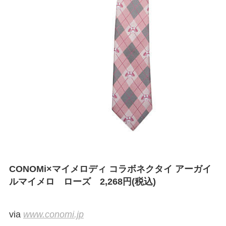
CONOMi×マイメロディ コラボネクタイ アーガイ
ルマイメロ ローズ 2,268円(税込)
via
www.conomi.jp