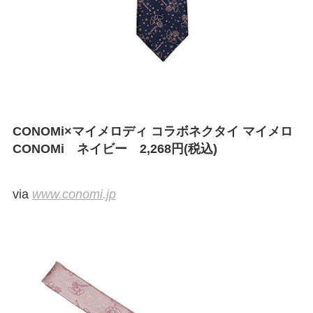
CONOMi×マイメロディ コラボネクタイ マイメロ
CONOMi ネイビー 2,268円(税込)
via
www.conomi.jp