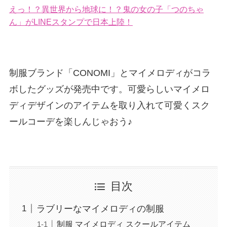
えっ！？異世界から地球に！？鬼の女の子「つのちゃ
ん」がLINEスタンプで日本上陸！
制服ブランド「CONOMI」とマイメロディがコラ
ボしたグッズが発売中です。可愛らしいマイメロ
ディデザインのアイテムを取り入れて可愛くスク
ールコーデを楽しんじゃおう♪
目次
ラブリーなマイメロディの制服
制服 マイメロディ スクールアイテム