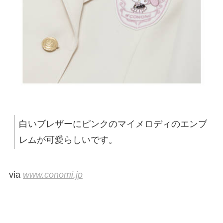
白いブレザーにピンクのマイメロディのエンブ
レムが可愛らしいです。
via
www.conomi.jp