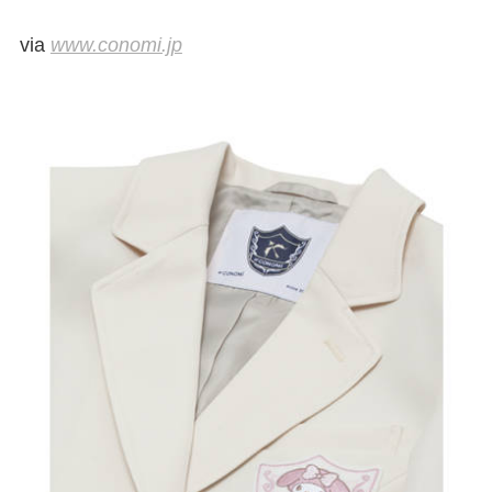
via
www.conomi.jp