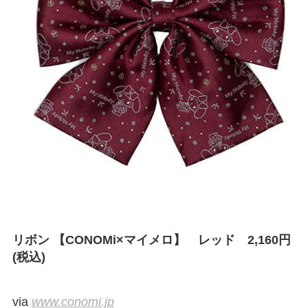
リボン 【CONOMi×マイメロ】 レッド 2,160円
(税込)
via
www.conomi.jp