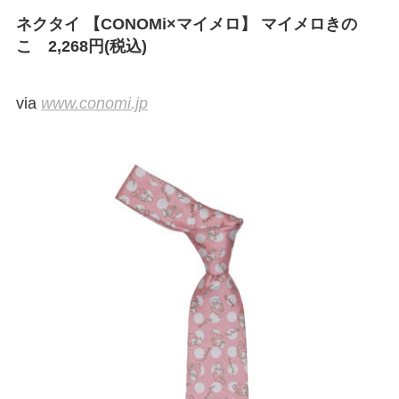
ネクタイ 【CONOMi×マイメロ】 マイメロきの
こ 2,268円(税込)
via
www.conomi.jp