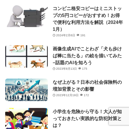
コンビニ格安コピーはミニストッ
プの5円コピーがおすすめ！お得
で便利な利用方法を解説（2024年
1月）
2024年2月6日
191
画像生成AIでことわざ「犬も歩け
ば棒に当たる」の絵を描いてみた
−話題のAIを知ろう
2023年8月13日
175
なぜ上がる？日本の社会保険料の
増加背景とその影響
2023年12月19日
172
小学生を危険から守る！大人が知
っておきたい実践的な防犯対策と
は？