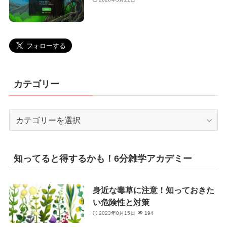
カテゴリー
カ
テ
ゴ
リ
知ってると得するかも！6分雑学アカデミー
ー
身近な毒草に注意！知っておきた
い危険性と対策
2023年8月15日
194