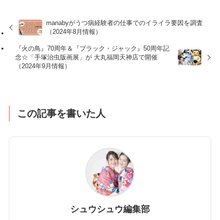
manabyがうつ病経験者の仕事でのイライラ要因を調査
（2024年8月情報）
『火の鳥』70周年＆『ブラック・ジャック』50周年記
念☆「手塚治虫版画展」が 大丸福岡天神店で開催
（2024年9月情報）
この記事を書いた人
シュウシュウ編集部