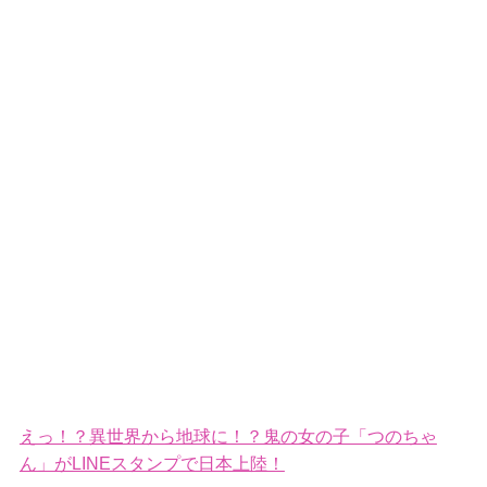
えっ！？異世界から地球に！？鬼の女の子「つのちゃ
ん」がLINEスタンプで日本上陸！