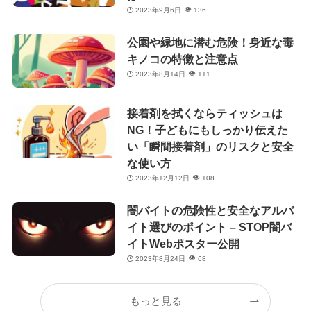
2023年9月6日
136
公園や緑地に潜む危険！身近な毒
キノコの特徴と注意点
2023年8月14日
111
接着剤を拭くならティッシュは
NG！子どもにもしっかり伝えた
い「瞬間接着剤」のリスクと安全
な使い方
2023年12月12日
108
闇バイトの危険性と安全なアルバ
イト選びのポイント – STOP闇バ
イトWebポスター公開
2023年8月24日
68
もっと見る