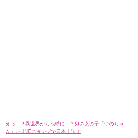
えっ！？異世界から地球に！？鬼の女の子「つのちゃ
ん」がLINEスタンプで日本上陸！