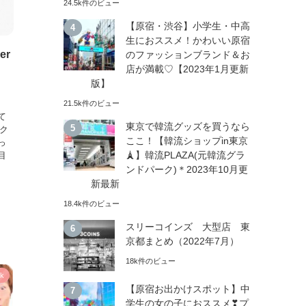
24.5k件のビュー
【原宿・渋谷】小学生・中高
生におススメ！かわいい原宿
er
のファッションブランド＆お
店が満載♡【2023年1月更新
版】
21.5k件のビュー
て
東京で韓流グッズを買うなら
イク
ここ！【韓流ショップin東京
っ
🗼】韓流PLAZA(元韓流グラ
目
ンドパーク)＊2023年10月更
新最新
18.4k件のビュー
スリーコインズ 大型店 東
京都まとめ（2022年7月）
18k件のビュー
ok
【原宿お出かけスポット】中
学生の女の子におススメ❣プ