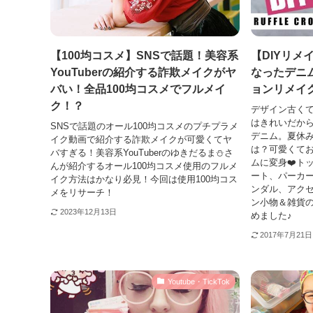
【100均コスメ】SNSで話題！美容系
【DIYリメ
YouTuberの紹介する詐欺メイクがヤ
なったデニ
バい！全品100均コスメでフルメイ
ョンリメイ
ク！？
デザイン古く
はきれいだか
SNSで話題のオール100均コスメのプチプラメ
デニム。夏休
イク動画で紹介する詐欺メイクが可愛くてヤ
は？可愛くて
バすぎる！美容系YouTuberのゆきだるま⛄さ
ムに変身❤️ト
んが紹介するオール100均コスメ使用のフルメ
ート、パーカ
イク方法はかなり必見！今回は使用100均コス
ンダル、アク
メをリサーチ！
ン小物＆雑貨の
2023年12月13日
めました♪
2017年7月21日
Youtube・TickTok