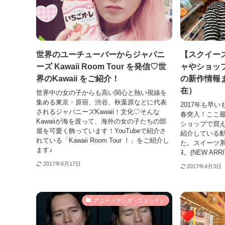
世界のユーチューバーからジャパニ
【スクイー
ーズ Kawaii Room Tour を発信♡世
ャやショッ
界のKawaii をご紹介！
の新作情報ま
在）
世界中の女の子からも高い関心と熱い視線を
集める東京・原宿、渋谷、秋葉原などに代表
2017年も早
されるジャパニーズKawaii！文化♡そんな
春突入！ここ
Kawaiiが海を渡って、海外の女の子たちの部
ショップで買
屋を可愛く飾っています！YouTubeで紹介さ
紹介している動画
れている「Kawaii Room Tour ！」をご紹介し
た。スイーツ
ます♪
ﾖ。(NEW ARRI
2017年6月17日
2017年4月3日
アニメ（マンガ・コミック）