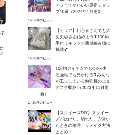
チプラでかわいい原宿ショッ
プ10選（2024年1月更新）
16.6k件のビュー
【セリア】初心者さんでも大
イキ
丈夫😁さあ始めよう❣100均
手作りキットで簡単編み物に
ズに
挑戦💕
ズ
14.7k件のビュー
100均アイテムでもOK👀🌟
勉強垢でも見かける❣みんな
が工夫している勉強机の上＆
デスク収納✨(2023年11月更
新）
14.2k件のビュー
【スクイーズDIY】スクイー
ズがはげた、切れた、穴空い
たときの修理、リメイク方法
まとめ！