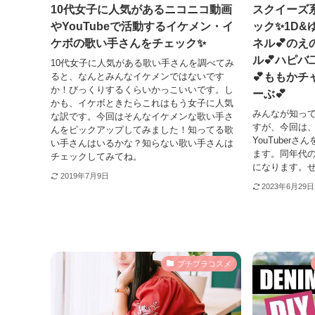
10代女子に人気があるニコニコ動画
スクイーズ系
やYouTubeで活動するイケメン・イ
ック✨1D&
ケボの歌い手さんをチェック✨
ネル💕のえ
ル💕ハピバ二c
10代女子に人気がある歌い手さんを調べてみ
💕ももかチ
ると、なんとみんなイケメンではないです
か！びっくりするくらいかっこいいです。し
ーぶ💕
かも、イケボときたらこれはもう女子に人気
みんなが知っ
な訳です。今回はそんなイケメンな歌い手さ
すが、今回は
んをピックアップしてみました！知ってる歌
YouTuber
い手さんはいるかな？知らない歌い手さんは
ます。同年代
チェックしてみてね。
になります。
2019年7月9日
2023年6月29日
プチプラコスメ