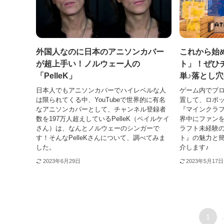
外国人なのに日本のアニソンカバー
これから始
が超上手い！ノルウェー人の
ト」！ぜひ
「PelleK」
単♪落とし
日本人でもアニソンカバーでハイレベルな人
ゲーム内でブ
は限られてくる中、YouTubeで世界的に有名
置して、ロボ
なアニソンカバーとして、チャンネル登録者
『マインクラ
数を197万人超えしているPelleK（ペイルケイ
界中にファンを
さん）は、なんとノルウェーのシンガーで
ラフト未経験
す！そんなPelleKさんについて、調べてみま
ト』の魅力と
した。
介します♪
2023年6月29日
2023年5月17日
1
.