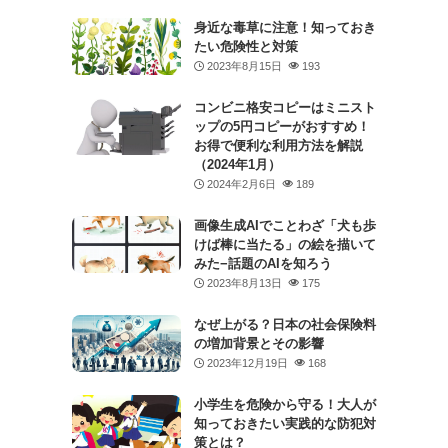
身近な毒草に注意！知っておき
たい危険性と対策
2023年8月15日
193
コンビニ格安コピーはミニスト
ップの5円コピーがおすすめ！
お得で便利な利用方法を解説
（2024年1月）
2024年2月6日
189
画像生成AIでことわざ「犬も歩
けば棒に当たる」の絵を描いて
みた−話題のAIを知ろう
2023年8月13日
175
なぜ上がる？日本の社会保険料
の増加背景とその影響
2023年12月19日
168
小学生を危険から守る！大人が
知っておきたい実践的な防犯対
策とは？