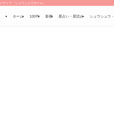
LSメディア「シュウシュウガール」
ホーム
100均
新着
星占い・星読み
シュウシュウ