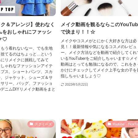
イク＆アレンジ】使わなく
メイク動画を観るならこのYouTub
ムをおしゃれにファッシ
で決まり！！☆
ク♡
メイクやコスメがとにかく大好きな方は必
見！！最新情報や気になるコスメのレビュ
てもう着れないなー、でも生地
ー、メイク方法などを動画で紹介してくれ
ら捨てるのはちょっと…という
いるYouTuberをご紹介しちゃいます☆メ
みにリメイクに挑戦してみて
動画はとっても勉強になるので、これをき
おしゃれなファッションアイテ
かけにチェックしてメイク上手な女の子を
ップス、ショートパンツ、スカ
指しちゃいましょう♡
ー、ジャケット、シューズ＆サ
セサリー、バッグ、ファッショ
2023年5月22日
デニムDIYリメイク動画をまと
スクイーズ
Youtube・TickT