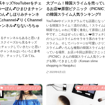
キッズYouTuberをチェ
大ブーム！韓国スライムを売って
ゆーぽん💕ひまひまチャン
るお店❤️原宿ピクニック（PICNIC
のん💕しほりみチャンネ
の韓国スライム人気ランキング!!
hannel💕りくChannel
YouTubeやインスタグラムでも話題になっ
ャンネル💕なないろちゅ
いる韓国スライム！流行の兆し！スライム
韓国でおしゃれに可愛く進化して原宿に上
中です。これはぜったい欲しい❤️音フェチ
てるチャンネルもあると思いま
のつぶつぶスライムやキラキラ系のキラキ
、スクイーズから見るキッズ
スライム、そしてパッケージが可愛いクリ
さんをチェックしていきたいと思い
スライム🌈いろんな種類の韓国スライムを
のチャンネルはいろいろと参考
っている場所、お店♫今回は原宿ピクニッ
ぜひ、チェックしてみてね。
（PICNIC）さんの韓国スライム人気ラン
グを聞いてきました😊（Korean slime
shopping in Harajuku）
2023年6月1日
クラフト・DIY・ハンドメイド
メイク・コスメ・美