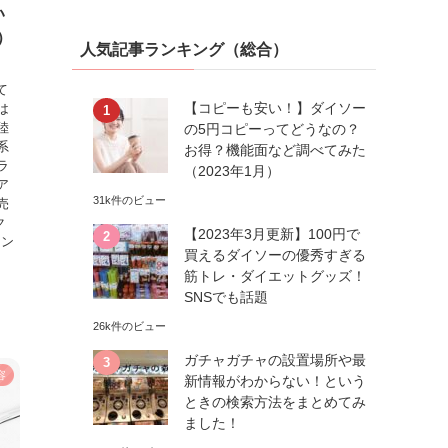
い
）
人気記事ランキング（総合）
て
【コピーも安い！】ダイソー
は
陸
の5円コピーってどうなの？
系
お得？機能面など調べてみた
ラ
（2023年1月）
ア
31k件のビュー
売
ク
【2023年3月更新】100円で
キン
買えるダイソーの優秀すぎる
筋トレ・ダイエットグッズ！
SNSでも話題
26k件のビュー
ガチャガチャの設置場所や最
容
新情報がわからない！という
ときの検索方法をまとめてみ
ました！