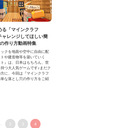
める「マインクラフ
チャレンジしてほしい簡
穴の作り方動画特集
ロックを地面や空中に自由に配
ットや建造物等を築いていく
フト』は、日本はもちろん、世
持つ大人気ゲームです♪まだク
の方に、今回は『マインクラフ
簡単な落とし穴の作り方をご紹
..
2
3
4