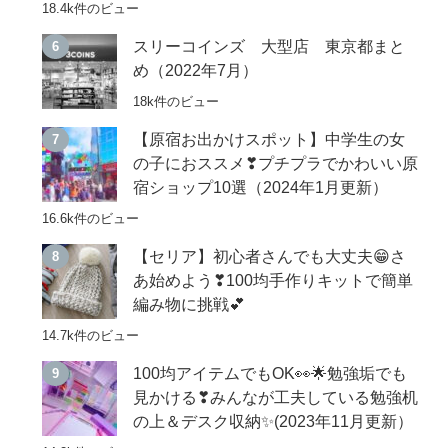
18.4k件のビュー
スリーコインズ 大型店 東京都まと
め（2022年7月）
18k件のビュー
【原宿お出かけスポット】中学生の女
の子におススメ❣プチプラでかわいい原
宿ショップ10選（2024年1月更新）
16.6k件のビュー
【セリア】初心者さんでも大丈夫😁さ
あ始めよう❣100均手作りキットで簡単
編み物に挑戦💕
14.7k件のビュー
100均アイテムでもOK👀🌟勉強垢でも
見かける❣みんなが工夫している勉強机
の上＆デスク収納✨(2023年11月更新）