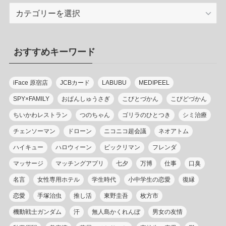
カ
テ
ゴ
リ
おすすめキーワード
ー
iFace 原宿店
JCBカード
LABUBU
MEDIPEEL
SPY×FAMILY
おぱんしゅうさぎ
こびとづかん
こびどづかん
ちいかわレストラン
つのちゃん
ゴリラのひとつき
シミ治療
チェンソーマン
ドローン
ニコニコ超会議
ネオアトム
ハイキュー
ハロウィーン
ビックリマン
フレンダ
マッサージ
マッチングアプリ
七夕
万博
仕事
口臭
名言
女性専用ホテル
学生時代
小中学生の恋愛
復縁
恋愛
手塚治虫
推し活
東野圭吾
枚方市
機動戦士ガンダム
汗
無人島かくれんぼ
男女の友情