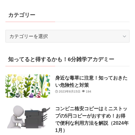
カテゴリー
カ
テ
ゴ
リ
知ってると得するかも！6分雑学アカデミー
ー
身近な毒草に注意！知っておきた
い危険性と対策
2023年8月15日
194
コンビニ格安コピーはミニストッ
プの5円コピーがおすすめ！お得
で便利な利用方法を解説（2024年
1月）