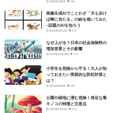
2024年2月6日
191
画像生成AIでことわざ「犬も歩け
ば棒に当たる」の絵を描いてみた
−話題のAIを知ろう
2023年8月13日
175
なぜ上がる？日本の社会保険料の
増加背景とその影響
2023年12月19日
172
小学生を危険から守る！大人が知
っておきたい実践的な防犯対策と
は？
2023年9月6日
135
公園や緑地に潜む危険！身近な毒
キノコの特徴と注意点
2023年8月14日
111